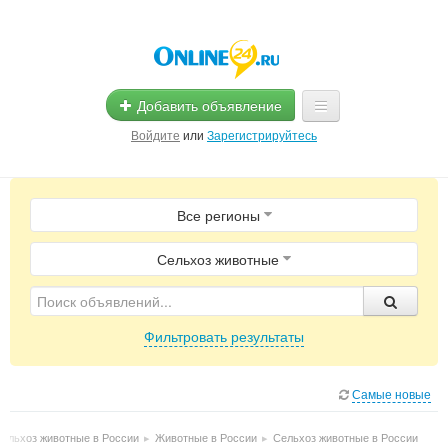
Добавить объявление
Войдите
или
Зарегистрируйтесь
Главная
Все регионы
Помощь
Услуги
Сельхоз животные
Реклама
Фильтровать результаты
Магазины
Объявления
Самые новые
ельхоз животные в России
▸
Животные в России
▸
Сельхоз животные в России