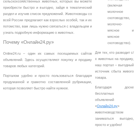
сельскохозяйственных животных, которых вы можете
(включая
приобрести быстро и выгодно, зайдя в тематический
молочное
раздел и изучив список предложений. Животноводы со
скотоводство,
всей России предлагают как взрослых особей, так и их
молочно-
потомство, вам лишь нужно связаться с владельцем и
мясное и
узнать подробную информацию о животных.
мясное
Почему «Онлайн24.ру»
скотоводство).
Для тех, кто разводит с/
Online24.ru – один их самых посещаемых сайтов
х животных на продажу,
объявлений. Здесь осуществляют покупку и продажу
наш портал – выгодный
товаров любых категорий.
источник сбыта живого
Порталом удобно и просто пользоваться благодаря
товара.
продуманной и грамотно составленной рубрикации,
Благодаря доске
которая позволяет быстро найти нужное.
бесплатных
объявлений
«
Онлайн24.ру
»
животноводством
заниматься выгодно,
просто и удобно!