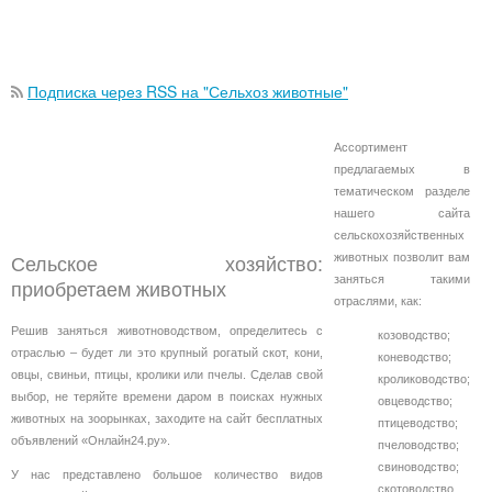
Подписка через RSS на "Сельхоз животные"
Ассортимент
предлагаемых в
тематическом разделе
нашего сайта
сельскохозяйственных
животных позволит вам
Сельское хозяйство:
заняться такими
приобретаем животных
отраслями, как:
Решив заняться животноводством, определитесь с
козоводство;
отраслью – будет ли это крупный рогатый скот, кони,
коневодство;
овцы, свиньи, птицы, кролики или пчелы. Сделав свой
кролиководство;
выбор, не теряйте времени даром в поисках нужных
овцеводство;
животных на зоорынках, заходите на сайт бесплатных
птицеводство;
объявлений «Онлайн24.ру».
пчеловодство;
свиноводство;
У нас представлено большое количество видов
скотоводство