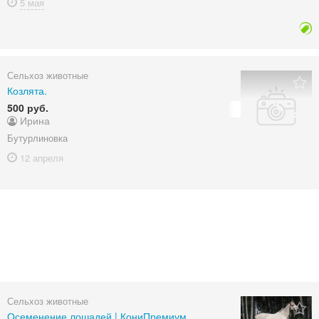
5 мая
Сельхоз животные
Козлята.
500 руб.
Ирина
Бутурлиновка
12 апреля
Сельхоз животные
Осеменение лошадей | КониПремиум