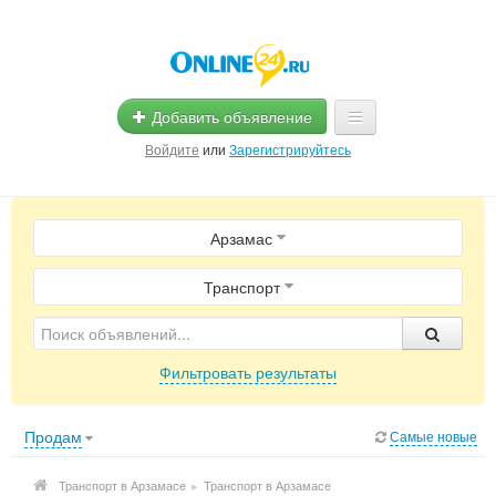
Добавить объявление
Войдите
или
Зарегистрируйтесь
Главная
Арзамас
Помощь
Услуги
Транспорт
Реклама
Фильтровать результаты
Магазины
Объявления
Продам
Самые новые
Транспорт в Арзамасе
▸
Транспорт в Арзамасе