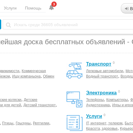
3
Услуги
Помощь
В
ейшая доска бесплатных объявлений -
0
Транспорт
,
,
движимости
Коммерческая
Легковые автомобили
Мот
,
,
,
бежом
Ищу компаньона
Обмен
Водный транспорт
Воздуш
0
Электроника
,
,
,
ские коляски
Детские
Телефоны
Компьютеры
Ф
,
,
,
ки для детей
Детский транспорт
Аудиотехника
Игры и игро
0
Услуги
,
,
,
,
,
Птицы
Грызуны
Рептилии
IT, интернет, телеком
Быто
,
Красота, здоровье
Курьер