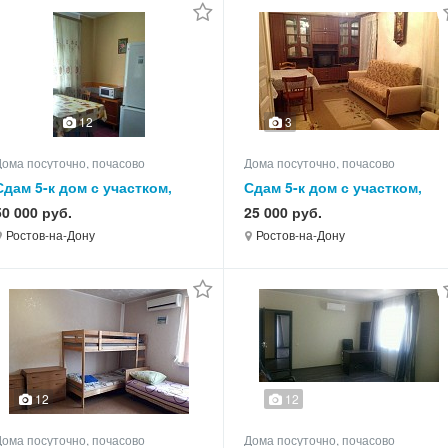
12
3
Дома посуточно, почасово
Дома посуточно, почасово
Сдам 5-к дом с участком,
Сдам 5-к дом с участком,
140.0 кв.м, этажей 2
85.0 кв.м, этажей 1
50 000 руб.
25 000 руб.
Ростов-на-Дону
Ростов-на-Дону
12
12
Дома посуточно, почасово
Дома посуточно, почасово