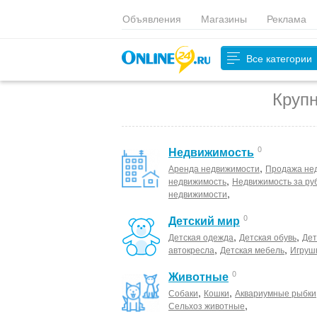
Объявления
Магазины
Реклама
Все категории
Крупн
0
Недвижимость
,
Аренда недвижимости
Продажа не
,
недвижимость
Недвижимость за ру
,
недвижимости
0
Детский мир
,
,
Детская одежда
Детская обувь
Дет
,
,
автокресла
Детская мебель
Игруш
0
Животные
,
,
Собаки
Кошки
Аквариумные рыбки
,
Сельхоз животные