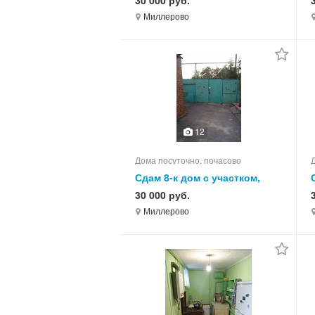
30 000 руб.
Миллерово
12
Дома посуточно, почасово
Сдам 8-к дом с участком,
105.0 кв.м, этажей 1
30 000 руб.
Миллерово