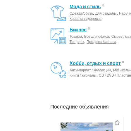
0
Мода и стиль
,
,
Одежда/обувь
Для свадьбы
Наруч
,
Красота / здоровье
0
Бизнес
,
,
Товары
Все для офиса
Сырьё / ма
,
,
Тендеры
Продажа бизнеса
0
Хобби, отдых и спорт
,
Антиквариат / коллекции
Музыкаль
,
Книги / журналы
CD / DVD / Пластин
Последние объявления