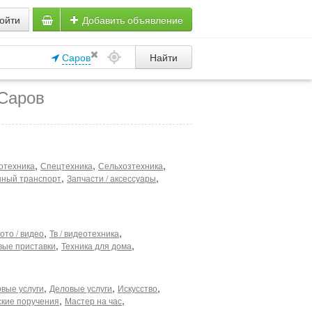
ойти
Добавить объявление
Саров
Найти
 Саров
,
,
,
отехника
Спецтехника
Сельхозтехника
,
,
ный транспорт
Запчасти / аксессуары
,
,
ото / видео
Тв / видеотехника
,
,
вые приставки
Техника для дома
,
,
,
вые услуги
Деловые услуги
Искусство
,
,
ские поручения
Мастер на час