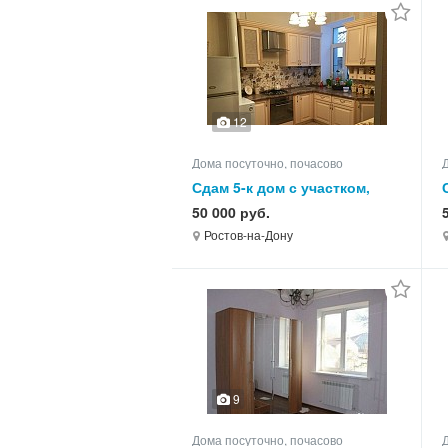
12
Дома посуточно, почасово
Сдам 5-к дом с участком,
90.0 кв.м, этажей 1
50 000 руб.
Ростов-на-Дону
9
Дома посуточно, почасово