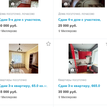
12
5
Дома посуточно, почасово
Дома посуточно, почасово
Сдам 5-к дом с участком,
Сдам 4-к дом с участком,
75.0 кв.м, этажей 1
75.0 кв.м, этажей 1
30 000 руб.
25 000 руб.
Миллерово
Миллерово
12
11
Квартиры посуточно
Квартиры посуточно
Сдам 3-к квартиру, 65.0 кв.м,
Сдам 3-к квартиру, 665.0
этаж 3 из 3
кв.м, этаж 5 из 5
35 000 руб.
35 000 руб.
Миллерово
Миллерово