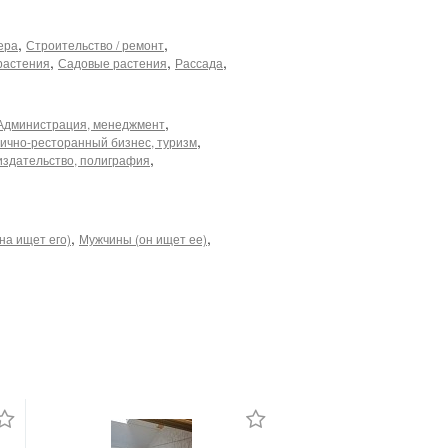
,
,
ера
Строительство / ремонт
,
,
,
растения
Садовые растения
Рассада
,
Администрация, менеджмент
,
ично-ресторанный бизнес, туризм
,
издательство, полиграфия
,
,
на ищет его)
Мужчины (он ищет ее)