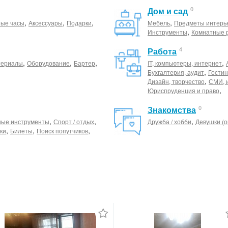
0
Дом и сад
,
,
,
,
ные часы
Аксессуары
Подарки
Мебель
Предметы интерь
,
Инструменты
Комнатные 
4
Работа
,
,
,
,
териалы
Оборудование
Бартер
IT, компьютеры, интернет
,
Бухгалтерия, аудит
Гостин
,
Дизайн, творчество
СМИ, 
,
Юриспруденция и право
0
Знакомства
,
,
,
ные инструменты
Спорт / отдых
Дружба / хобби
Девушки (о
,
,
,
ки
Билеты
Поиск попутчиков