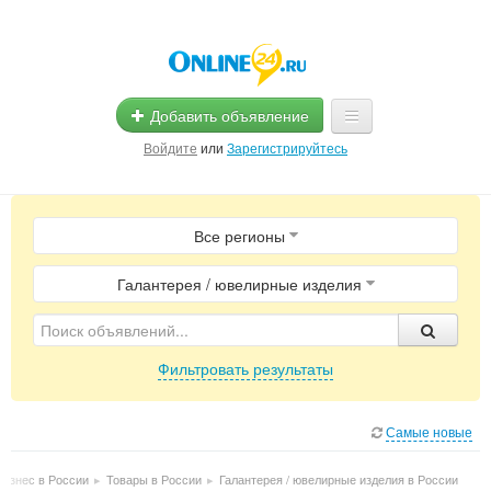
Добавить объявление
Войдите
или
Зарегистрируйтесь
Главная
Все регионы
Помощь
Услуги
Галантерея / ювелирные изделия
Реклама
Фильтровать результаты
Магазины
Объявления
Самые новые
Бизнес в России
▸
Товары в России
▸
Галантерея / ювелирные изделия в России