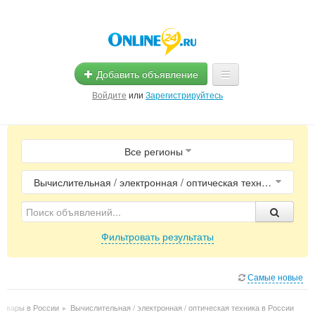
Добавить объявление
Войдите
или
Зарегистрируйтесь
Главная
Все регионы
Помощь
Услуги
Вычислительная / электронная / оптическая техника
Реклама
Фильтровать результаты
Магазины
Объявления
Самые новые
Товары в России
▸
Вычислительная / электронная / оптическая техника в России