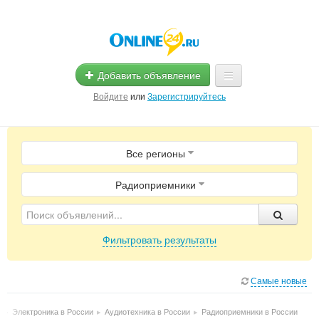
Добавить объявление
Войдите
или
Зарегистрируйтесь
Главная
Все регионы
Помощь
Услуги
Радиоприемники
Реклама
Фильтровать результаты
Магазины
Объявления
Самые новые
и
▸
Электроника в России
▸
Аудиотехника в России
▸
Радиоприемники в России