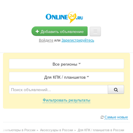
Добавить объявление
Войдите
или
Зарегистрируйтесь
Главная
Все регионы
Помощь
Услуги
Для КПК / планшетов
Реклама
Фильтровать результаты
Магазины
Объявления
Самые новые
Компьютеры в России
▸
Аксессуары в России
▸
Для КПК / планшетов в России