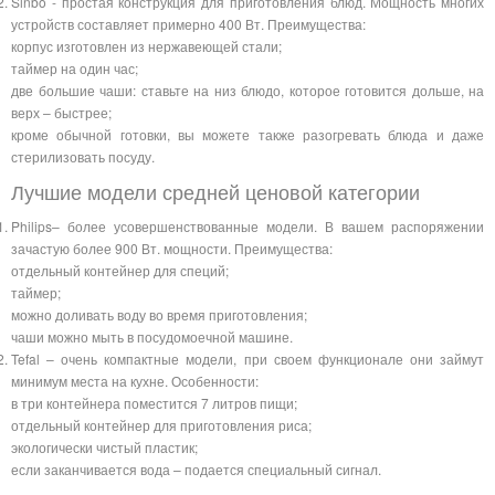
Sinbo - простая конструкция для приготовления блюд. Мощность многих
устройств составляет примерно 400 Вт. Преимущества:
корпус изготовлен из нержавеющей стали;
таймер на один час;
две большие чаши: ставьте на низ блюдо, которое готовится дольше, на
верх – быстрее;
кроме обычной готовки, вы можете также разогревать блюда и даже
стерилизовать посуду.
Лучшие модели средней ценовой категории
Philips– более усовершенствованные модели. В вашем распоряжении
зачастую более 900 Вт. мощности. Преимущества:
отдельный контейнер для специй;
таймер;
можно доливать воду во время приготовления;
чаши можно мыть в посудомоечной машине.
Tefal – очень компактные модели, при своем функционале они займут
минимум места на кухне. Особенности:
в три контейнера поместится 7 литров пищи;
отдельный контейнер для приготовления риса;
экологически чистый пластик;
если заканчивается вода – подается специальный сигнал.