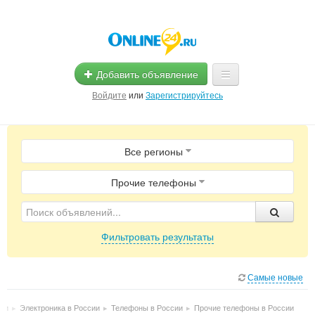
Добавить объявление
Войдите
или
Зарегистрируйтесь
Главная
Все регионы
Помощь
Услуги
Прочие телефоны
Реклама
Фильтровать результаты
Магазины
Объявления
Самые новые
сии
▸
Электроника в России
▸
Телефоны в России
▸
Прочие телефоны в России