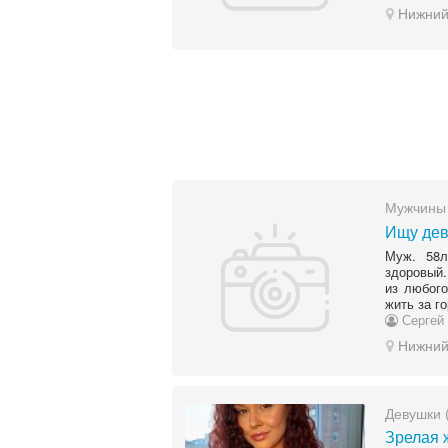
Нижний
Мужчины 
Ищу дев
Муж. 58л
здоровый.
из любого
жить за г
Сергей
Нижний
Девушки 
Зрелая 