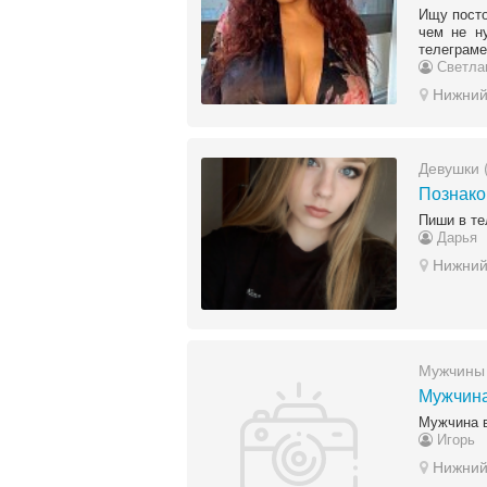
Ищу посто
чем не н
телеграме
Светла
Нижний
Девушки 
Познако
Пиши в те
Дарья
Нижний
Мужчины 
Мужчина
Мужчина 
Игорь
Нижний