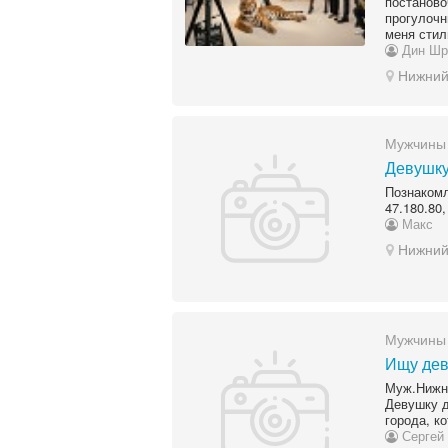
постанов
прогулочн
меня стил
Дин Шр
Нижний
Мужчины 
Девушк
Познаком
47.180.80
Макс
Нижний
Мужчины 
Ищу дев
Муж.Нижни
Девушку д
города, к
Сергей