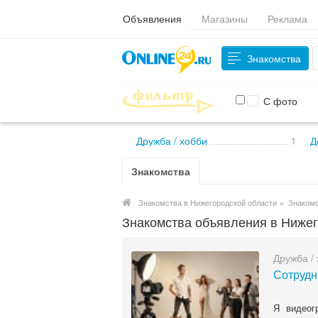
Объявления
Магазины
Реклама
Знакомства
С фото
Дружба / хобби
1
Д
Знакомства
Знакомства в Нижегородской области
▸
Знакомс
Знакомства объявления в Нижег
Дружба /
Сотрудн
Я видеог