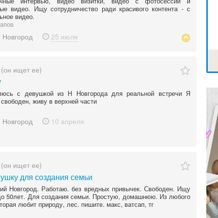
очные интервью, видео визитки, видео с фотосессий и
ые видео. Ищу сотрудничество ради красивого контента - с
ьное видео.
апов
 Новгород
25 июля
(он ищет ее)
у
люсь с девушкой из Н Новгорода для реальной встречи Я
, свободен, живу в верхней части
 Новгород
10 апреля
(он ищет ее)
ушку для создания семьи
й Новгород. Работаю. без вредных привычек. Свободен. Ищу
о 50лет. Для создания семьи. Простую, домашнюю. Из любого
оторая любит природу, лес. пишите. макс, ватсап, тг