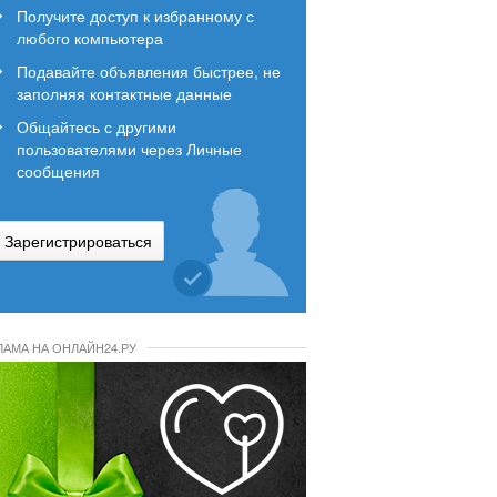
Получите доступ к избранному с
любого компьютера
Подавайте объявления быстрее, не
заполняя контактные данные
Общайтесь с другими
пользователями через Личные
сообщения
Зарегистрироваться
ЛАМА НА ОНЛАЙН24.РУ