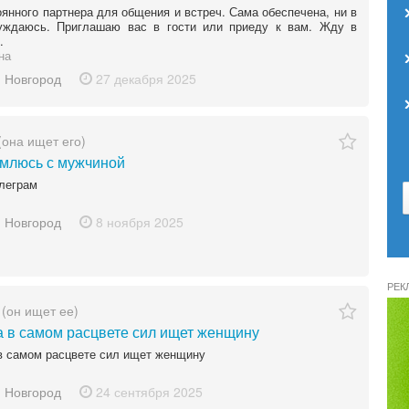
янного партнера для общения и встреч. Сама обеспечена, ни в
уждаюсь. Приглашаю вас в гости или приеду к вам. Жду в
.
на
 Новгород
27 декабря
2025
(она ищет его)
млюсь с мужчиной
леграм
 Новгород
8 ноября
2025
РЕК
(он ищет ее)
 в самом расцвете сил ищет женщину
в самом расцвете сил ищет женщину
 Новгород
24 сентября
2025