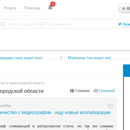
3
Услуги
Помощь
В
Ниж
евушки (она ищет его)
2
Мужчины (он ищет ее)
тва в Нижегородской области
ородской области
Списком
Галереей
 хобби
ичество с видеографом - ищу новые коллаборации
раф снимающей в репортажном стиле, но так же снимаю