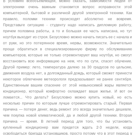
В условиях всеобъемлющей, можно сказать, зависимости людей от
электроники очень важным становится вопрос исправности этой
компьютерной, бытовой и различной другой электронной техники. Как
правило, поломки техники происходят абсолютно не вовремя.
Представьте ситуацию - студенту надо написать дипломную работу,
причем половина работы, а то и большая ее часть написана, но тут
ноутбук выходит из строя. Безусловно можно начать писать ее с начала и
от руки, но это потерянное время, нервы, возможности. Значительно
проще обратиться в специализированную фирму по обслуживанию
компьютеров, которые не только отремонтируют ваш ноутбук, но смогут
восстановить всю информацию на нем, что по сути, спасет обучение.
Другой пример: лето, температура далеко за 30 градусов по цельсию,
движения воздуха нет, а долгожданный дождь, который сможет принести
некоторое облегчение метеорологи предсказывают не ранее сентября.
Единственным вашим спасение от этой невыносимой жары является
кондиционер, который комфортно охлаждает ваше жилье. И вот он
ломается... Что делать? Безусловно можно купить новый, но есть
несколько причин по которым лучше отремонтировать старый. Первая
причина — потеря денег, ведь ремонт это всегда значительно дешевле,
чем покупка новой климатической, да и любой другой техники. Вторая
причина — время. В летний период для того, что бы установить
купленный кондиционер вам придется ждать 2-3 недели, когда
освободиться бригада установщиков, просто потому что в этот период у