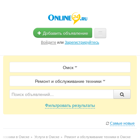
Добавить объявление
Войдите
или
Зарегистрируйтесь
Главная
Омск
Помощь
Услуги
Ремонт и обслуживание техники
Реклама
Фильтровать результаты
Магазины
Объявления
Самые новые
е техники в Омске
▸
Услуги в Омске
▸
Ремонт и обслуживание техники в Омске