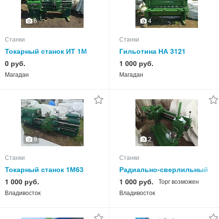
6
4
Станки
Станки
Токарный станок ИТ 1М
Гильотина НА 3121
продам.
12х2000 мм - продам
0 руб.
1 000 руб.
Магадан
Магадан
9
2
Станки
Станки
Токарный станок 1М63
Радиально-сверлильный
РМЦ 1500 мм продам
станок 2К52 продам,
1 000 руб.
1 000 руб.
Торг возможен
Владивосток
Владивосток
Владивосток