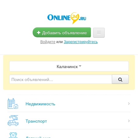
Добавить объявление
Войдите
или
Зарегистрируйтесь
Главная
Калачинск
Помощь
Услуги
Реклама
Недвижимость
Магазины
Объявления
Транспорт
Детский мир