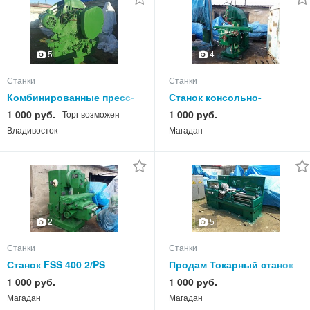
5
4
Станки
Станки
Комбинированные пресс-
Станок консольно-
ножницы НВ 5222 продам,
фрезерный вертикальный
1 000 руб.
1 000 руб.
Торг возможен
Владивосток
с поворотной головкой
Владивосток
Магадан
6М13П
2
5
Станки
Станки
Станок FSS 400 2/PS
Продам Токарный станок
вертикальный консольно-
16К20, ИТ-1М, 1a616, 1К62,
1 000 руб.
1 000 руб.
фрезерный продам во
163 Владивосток
Магадан
Магадан
Владивостоке