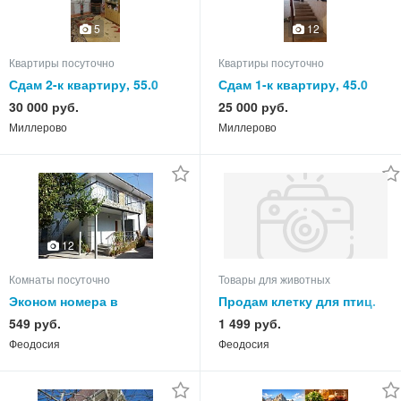
5
12
Квартиры посуточно
Квартиры посуточно
Сдам 2-к квартиру, 55.0
Сдам 1-к квартиру, 45.0
кв.м, этаж 4 из 5
кв.м, этаж 1 из 3
30 000 руб.
25 000 руб.
Миллерово
Миллерово
12
Комнаты посуточно
Товары для животных
Эконом номера в
Продам клетку для птиц.
Феодосии 4 мин. до моря.
549 руб.
1 499 руб.
на -2026 год
Феодосия
Феодосия