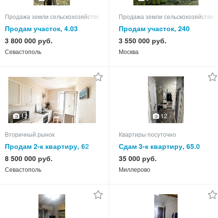
Продажа земли сельскохозяйственного назначения
Продажа земли сельскохозяйствен
Продам участок, 4.03
Продам участок, 240
3 800 000 руб.
3 550 000 руб.
Севастополь
Москва
12
12
Вторичный рынок
Квартиры посуточно
Продам 2-к квартиру, 62
Сдам 3-к квартиру, 65.0
кв.м, этаж 9 из 9
кв.м, этаж 5 из 5
8 500 000 руб.
35 000 руб.
Севастополь
Миллерово