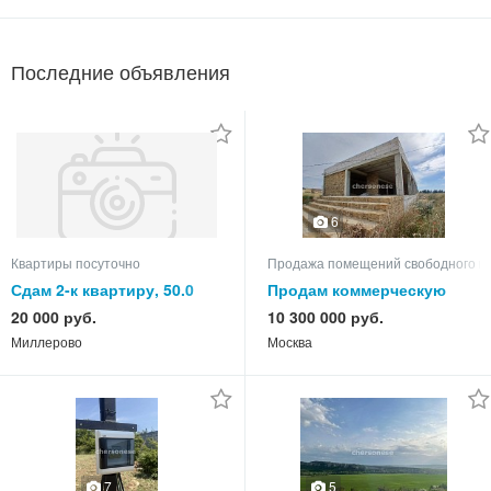
Последние объявления
6
Квартиры посуточно
Продажа помещений свободного н
Сдам 2-к квартиру, 50.0
Продам коммерческую
кв.м, этаж 3 из 5
недвижимость
20 000 руб.
10 300 000 руб.
Миллерово
Москва
7
5