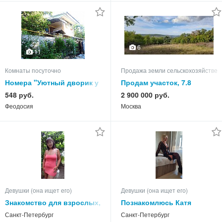
6
11
Комнаты посуточно
Продажа земли сельскохозяйствен
Номера "Уютный дворик у
Продам участок, 7.8
Елены" в Феодосии на
548 руб.
2 900 000 руб.
-2026 год
Феодосия
Москва
Девушки (она ищет его)
Девушки (она ищет его)
Знакомство для взрослых,
Познакомлюсь Катя
приглашаю.
Санкт-Петербург
Санкт-Петербург