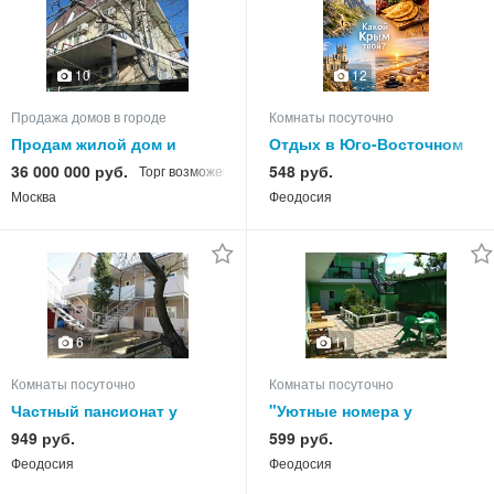
10
12
Продажа домов в городе
Комнаты посуточно
Продам жилой дом и
Отдых в Юго-Восточном
пансионат в Феодосии
Крыму на -2026 год
36 000 000 руб.
548 руб.
Торг возможен
Москва
Феодосия
6
11
Комнаты посуточно
Комнаты посуточно
Частный пансионат у
"Уютные номера у
Нины Коктебель на -2026
Сильвии" на Степной в
949 руб.
599 руб.
год
Феодосии 2026 год
Феодосия
Феодосия