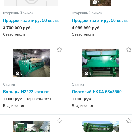
5
Вторичный рынок
Вторичный рынок
Продам квартиру, 50 кв. м,
Продам квартиру, 50 кв. м,
этаж
этаж
3 700 000 руб.
4 999 999 руб.
Севастополь
Севастополь
8
8
Станки
Станки
Вальцы И2222 катают
Листогиб PKXA 63x3550
16х2000 мм продам,
производство Erfurt ГДР
1 000 руб.
1 000 руб.
Торг возможен
Владивосток.
продам
Владивосток
Владивосток