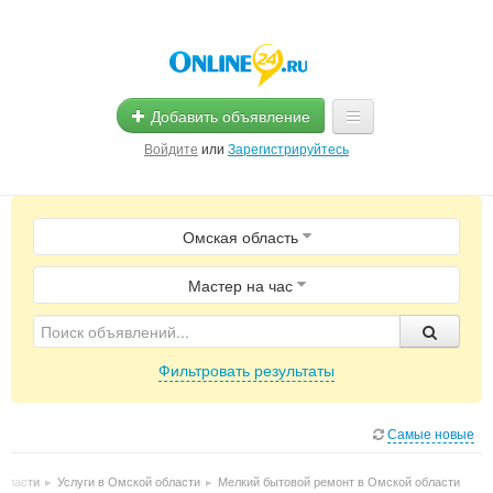
Добавить объявление
Войдите
или
Зарегистрируйтесь
Главная
Омская область
Помощь
Услуги
Мастер на час
Реклама
Фильтровать результаты
Магазины
Объявления
Самые новые
области
▸
Услуги в Омской области
▸
Мелкий бытовой ремонт в Омской области