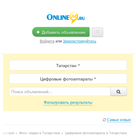
Добавить объявление
Войдите
или
Зарегистрируйтесь
Главная
Татарстан
Помощь
Услуги
Цифровые фотоаппараты
Реклама
Фильтровать результаты
Магазины
Объявления
Самые новые
атарстане
▸
Фото / видео в Татарстане
▸
Цифровые фотоаппараты в Татарстане