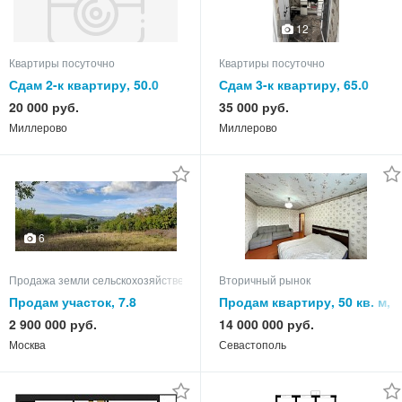
12
Квартиры посуточно
Квартиры посуточно
Сдам 2-к квартиру, 50.0
Сдам 3-к квартиру, 65.0
кв.м, этаж 3 из 5
кв.м, этаж 5 из 5
20 000 руб.
35 000 руб.
Миллерово
Миллерово
6
Продажа земли сельскохозяйственного назначения
Вторичный рынок
Продам участок, 7.8
Продам квартиру, 50 кв. м,
этаж
2 900 000 руб.
14 000 000 руб.
Москва
Севастополь