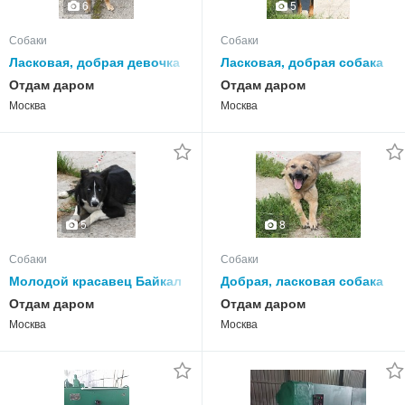
6
5
Собаки
Собаки
Ласковая, добрая девочка
Ласковая, добрая собака
подросточек Нюша очень
Альма ждет своего
Отдам даром
Отдам даром
ждет своего родного
родного ЧЕЛОВЕКА!
Москва
Москва
ЧЕЛОВЕКА.
8
5
Собаки
Собаки
Молодой красавец Байкал
Добрая, ласковая собака
ждёт своих людей
Лада всю жизнь ждет
Отдам даром
Отдам даром
своего родного
Москва
Москва
ЧЕЛОВЕКА!