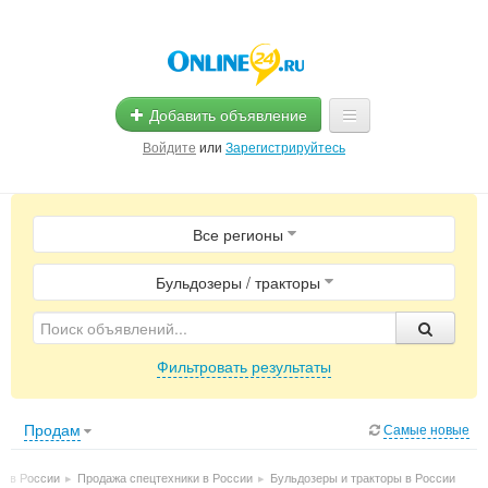
Добавить объявление
Войдите
или
Зарегистрируйтесь
Главная
Все регионы
Помощь
Услуги
Бульдозеры / тракторы
Реклама
Фильтровать результаты
Магазины
Объявления
Продам
Самые новые
т в России
▸
Продажа спецтехники в России
▸
Бульдозеры и тракторы в России