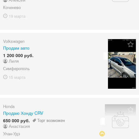
Коченево
19 марта
Volkswagen
Продам авто
1 200 000 руб.
Лиля
Симферополь
15 марта
Honda
Продаю Хонду CRV
650 000 руб.
Торг возможен
Анастасия
Улан-Удэ