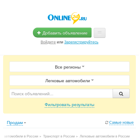
Добавить объявление
Войдите
или
Зарегистрируйтесь
Главная
Все регионы
Помощь
Услуги
Легковые автомобили
Реклама
Фильтровать результаты
Магазины
Объявления
Продам
Самые новые
ые автомобили в России
▸
Транспорт в России
▸
Легковые автомобили в России