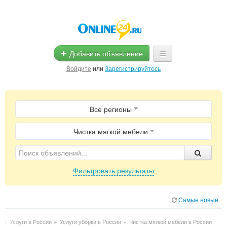
Добавить объявление
Войдите
или
Зарегистрируйтесь
Главная
Все регионы
Помощь
Услуги
Чистка мягкой мебели
Реклама
Фильтровать результаты
Магазины
Объявления
Самые новые
и
▸
Услуги в России
▸
Услуги уборки в России
▸
Чистка мягкой мебели в России