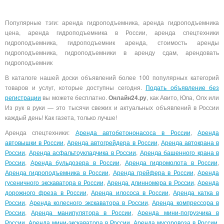
Популярные тэги: аренда гидроподъемника, аренда гидроподъемника
цена, аренда гидроподъемника в России, аренда спецтехники
гидроподъемника, гидроподъемник аренда, стоимость аренды
гидроподъемника, гидроподъемники в аренду сдам, арендовать
гидроподъемник
В каталоге нашей доски объявлений более 100 популярных категорий
товаров и услуг, которые доступны сегодня.
Подать объявление без
регистрации
вы можете бесплатно.
Онлайн24.ру
, как Авито, Юла, Олх или
Из рук в руки — это тысячи свежих и актуальных объявлений в России
каждый день! Как газета, только лучше!
Аренда спецтехники:
Аренда автобетононасоса в России
,
Аренда
автовышки в России
,
Аренда автогрейдера в России
,
Аренда автокрана в
России
,
Аренда асфальтоукладчика в России
,
Аренда башенного крана в
России
,
Аренда бульдозера в России
,
Аренда гидромолота в России
,
Аренда гидроподъемника в России
,
Аренда грейфера в России
,
Аренда
гусеничного экскаватора в России
,
Аренда длинномера в России
,
Аренда
дорожного фреза в России
,
Аренда илососа в России
,
Аренда катка в
России
,
Аренда колесного экскаватора в России
,
Аренда компрессора в
России
,
Аренда манипулятора в России
,
Аренда мини-погрузчика в
России
,
Аренда мини-экскаватора в России
,
Аренда мусоровоза в России
,