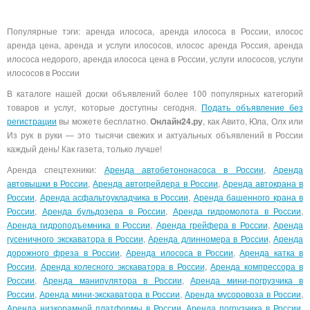
Популярные тэги: аренда илососа, аренда илососа в России, илосос
аренда цена, аренда и услуги илососов, илосос аренда Россия, аренда
илососа недорого, аренда илососа цена в России, услуги илососов, услуги
илососов в России
В каталоге нашей доски объявлений более 100 популярных категорий
товаров и услуг, которые доступны сегодня.
Подать объявление без
регистрации
вы можете бесплатно.
Онлайн24.ру
, как Авито, Юла, Олх или
Из рук в руки — это тысячи свежих и актуальных объявлений в России
каждый день! Как газета, только лучше!
Аренда спецтехники:
Аренда автобетононасоса в России
,
Аренда
автовышки в России
,
Аренда автогрейдера в России
,
Аренда автокрана в
России
,
Аренда асфальтоукладчика в России
,
Аренда башенного крана в
России
,
Аренда бульдозера в России
,
Аренда гидромолота в России
,
Аренда гидроподъемника в России
,
Аренда грейфера в России
,
Аренда
гусеничного экскаватора в России
,
Аренда длинномера в России
,
Аренда
дорожного фреза в России
,
Аренда илососа в России
,
Аренда катка в
России
,
Аренда колесного экскаватора в России
,
Аренда компрессора в
России
,
Аренда манипулятора в России
,
Аренда мини-погрузчика в
России
,
Аренда мини-экскаватора в России
,
Аренда мусоровоза в России
,
Аренда низкорамной платформы в России
,
Аренда погрузчика в России
,