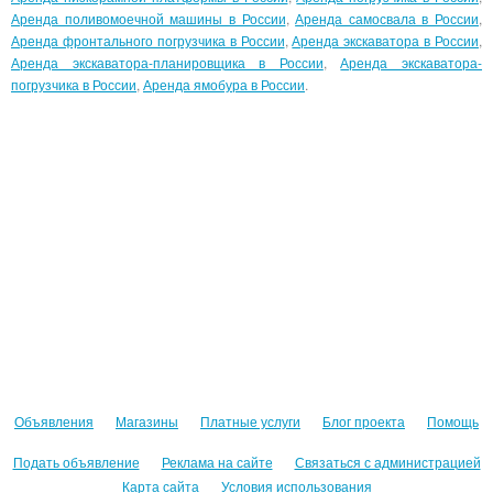
Аренда поливомоечной машины в России
,
Аренда самосвала в России
,
Аренда фронтального погрузчика в России
,
Аренда экскаватора в России
,
Аренда экскаватора-планировщика в России
,
Аренда экскаватора-
погрузчика в России
,
Аренда ямобура в России
.
Объявления
Магазины
Платные услуги
Блог проекта
Помощь
Подать объявление
Реклама на сайте
Связаться с администрацией
Карта сайта
Условия использования