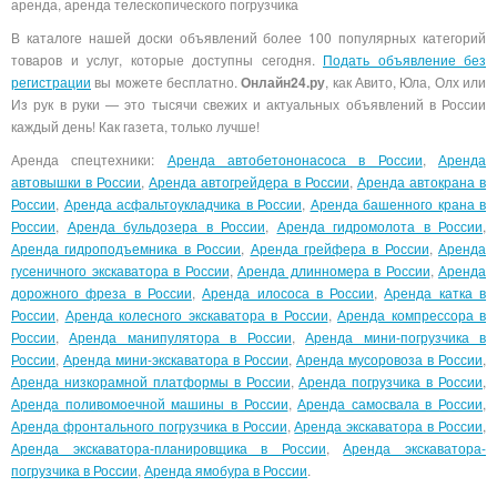
аренда, аренда телескопического погрузчика
В каталоге нашей доски объявлений более 100 популярных категорий
товаров и услуг, которые доступны сегодня.
Подать объявление без
регистрации
вы можете бесплатно.
Онлайн24.ру
, как Авито, Юла, Олх или
Из рук в руки — это тысячи свежих и актуальных объявлений в России
каждый день! Как газета, только лучше!
Аренда спецтехники:
Аренда автобетононасоса в России
,
Аренда
автовышки в России
,
Аренда автогрейдера в России
,
Аренда автокрана в
России
,
Аренда асфальтоукладчика в России
,
Аренда башенного крана в
России
,
Аренда бульдозера в России
,
Аренда гидромолота в России
,
Аренда гидроподъемника в России
,
Аренда грейфера в России
,
Аренда
гусеничного экскаватора в России
,
Аренда длинномера в России
,
Аренда
дорожного фреза в России
,
Аренда илососа в России
,
Аренда катка в
России
,
Аренда колесного экскаватора в России
,
Аренда компрессора в
России
,
Аренда манипулятора в России
,
Аренда мини-погрузчика в
России
,
Аренда мини-экскаватора в России
,
Аренда мусоровоза в России
,
Аренда низкорамной платформы в России
,
Аренда погрузчика в России
,
Аренда поливомоечной машины в России
,
Аренда самосвала в России
,
Аренда фронтального погрузчика в России
,
Аренда экскаватора в России
,
Аренда экскаватора-планировщика в России
,
Аренда экскаватора-
погрузчика в России
,
Аренда ямобура в России
.