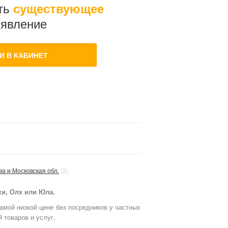
ть
существующее
явление
И В КАБИНЕТ
ва и Московская обл.
(2)
ки, Олх или Юла.
амой низкой цене без посредников у частных
 товаров и услуг.