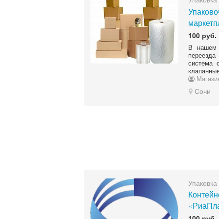
Упаково
маркетп
100 руб.
В нашем 
переезда
система 
клапанные
Магази
Сочи
Упаковка
Контейн
«РиаПла
100 руб.