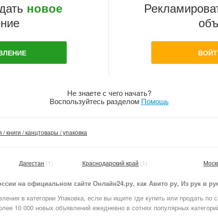
дать
Рекламирова
новое
ние
объ
ВЛЕНИЕ
ВОЙТ
Не знаете с чего начать?
Воспользуйтесь разделом
Помощь
/ книги / канцтовары / упаковка
Дагестан
(1)
Краснодарский край
(1)
Моск
сии на официальном сайте Онлайн24.ру, как Авито ру, Из рук в ру
ления в категории Упаковка, если вы ищите где купить или продать по с
олее 10 000 новых объявлений ежедневно в сотнях популярных категорий