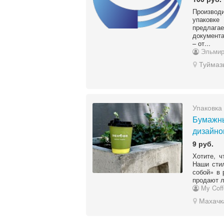
Производи
упаковке
предлаг
документа
– от...
Эльмир
Туймаз
Упаковка
Бумажны
дизайно
9 руб.
Хотите, 
Наши сти
собой» в 
продают л
My Coff
Махачк