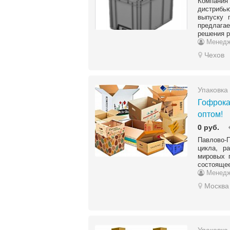
Компан
дистрибью
выпуску 
предлага
решения р
Менед
Чехов
Упаковка
Гофрока
оптом!
0 руб.
Павлово-П
цикла, р
мировых 
состоящее
Менед
Москва
Упаковка