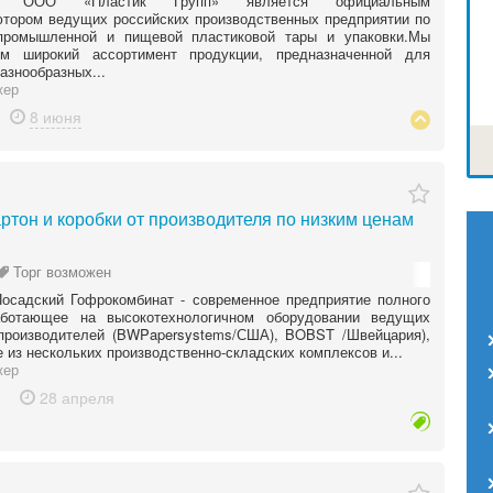
ия ООО «Пластик Групп» является официальным
тором ведущих российских производственных предприятии по
промышленной и пищевой пластиковой тары и упаковки.Мы
ем широкий ассортимент продукции, предназначенной для
азнообразных...
жер
8 июня
ртон и коробки от производителя по низким ценам
Торг возможен
осадский Гофрокомбинат - современное предприятие полного
аботающее на высокотехнологичном оборудовании ведущих
производителей (BWPapersystems/США), BOBST /Швейцария),
 из нескольких производственно-складских комплексов и...
жер
28 апреля