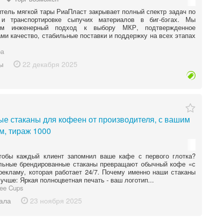
тель мягкой тары РиаПласт закрывает полный спектр задач по
 и транспортировке сыпучих материалов в биг-бэгах. Мы
аем инженерный подход к выбору МКР, подтвержденное
ми качество, стабильные поставки и поддержку на всех этапах
а
ы
22 декабря
2025
е стаканы для кофеен от производителя, с вашим
м, тираж 1000
чтобы каждый клиент запомнил ваше кафе с первого глотка?
льные брендированные стаканы превращают обычный кофе «с
рекламу, которая работает 24/7. Почему именно наши стаканы
учше: Яркая полноцветная печать - ваш логотип...
ee Cups
ала
23 ноября
2025