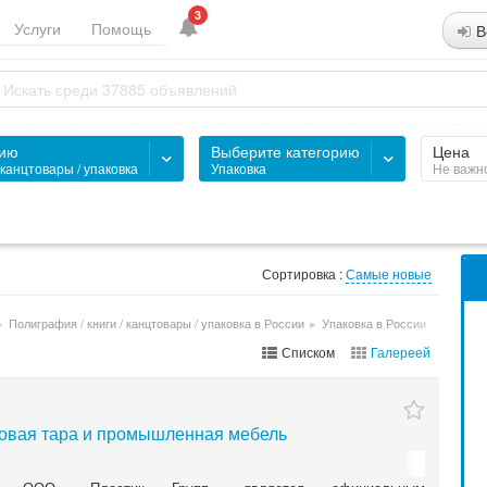
3
Услуги
Помощь
В
рию
Выберите категорию
Цена
 канцтовары / упаковка
Упаковка
Не важн
Сортировка :
Самые новые
▸
Полиграфия / книги / канцтовары / упаковка в России
▸
Упаковка в России
Списком
Галереей
овая тара и промышленная мебель