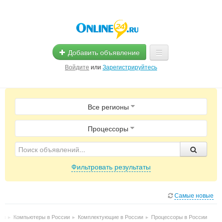
Добавить объявление
Войдите
или
Зарегистрируйтесь
Главная
Все регионы
Помощь
Услуги
Процессоры
Реклама
Фильтровать результаты
Магазины
Объявления
Самые новые
ии
▸
Компьютеры в России
▸
Комплектующие в России
▸
Процессоры в России