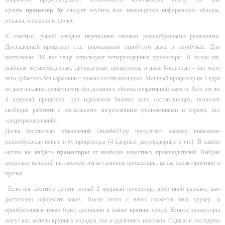
купить
процессор бу
следует изучить всю имеющуюся информацию: обзоры,
отзывы, описания и прочее.
К счастью, рынок сегодня переполнен самыми разнообразными решениями.
Двухядерный процессор стал нормальным атрибутом даже в ноутбуках. Для
настольных ПК все чаще используют четырехядерные процессоры. В целом же,
выбирая четырехядерные, двухядерные процессоры, и даже 8-ядерные – вы мало
чего добьетесь без гармонии с иными составляющими. Мощный процессор на 4 ядра
не даст никаких преимуществ без должного объема оперативной памяти. Зато тот же
4 ядерный процессор, при идеальном балансе всех составляющих, позволит
свободно работать с несколькими энергоемкими приложениями и играми, без
«подтормаживаний».
Доска бесплатных объявлений Онлайн24.ру предлагает вашему вниманию
разнообразные новые и бу процессоры (4 ядерные, двухъядерные и т.п.). В нашем
активе вы найдете
процессоры
от наиболее известных производителей. Выбрав
несколько позиций, вы сможете легко сравнить процессоры: цены, характеристики и
прочее.
Если вы захотите купить новый 2 ядерный процессор, либо иной вариант, вам
достаточно оформить заказ. После этого с вами свяжется наш курьер, и
приобретенный товар будет доставлен в самые краткие сроки. Купить процессоры
могут как жители крупных городов, так и удаленных поселков. Однако в последнем