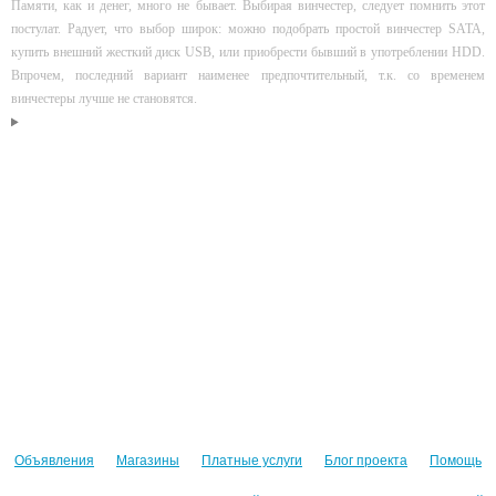
Памяти, как и денег, много не бывает. Выбирая винчестер, следует помнить этот
постулат. Радует, что выбор широк: можно подобрать простой винчестер SATA,
купить внешний жесткий диск USB, или приобрести бывший в употреблении HDD.
Впрочем, последний вариант наименее предпочтительный, т.к. со временем
винчестеры лучше не становятся.
Объявления
Магазины
Платные услуги
Блог проекта
Помощь