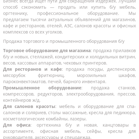
Бизнес всегда ищет пути для сокращения издержек. Лучший
способ сэкономить — продать или купить б/у мебель,
оргтехнику, профессиональное оборудование. Мы
предлагаем тысячи актуальных объявлений для магазинов,
кафе и ресторанов, отелей, АЗС, салонов красоты и офисных
комплексов со всех уголков.
Продажа торгового и промышленного оборудования б/у
Торговое оборудование для магазина
: продажа прилавков
б/у и новых, стеллажей, кондитерских и холодильных витрин,
весов, кассовых аппаратов, чековых принтеров.
Для ресторанов и кафе
: продажа посуды, диспенсеров,
мясорубок фритюрниц, морозильных шкафов,
пароконвектоматов, печей, барного инвентаря.
Промышленное оборудование
: продажа станков,
компрессоров, редукторов, электрооборудования, прессов,
контейнеров ж/д.
Для салонов красоты
: мебель и оборудование для спа-
салонов и соляриев, столы массажные, кресла для педикюра,
косметологические комбайны, лазеры.
Для офиса
: оргтехника б/у и новая, канцтовары в
ассортименте, офисная мебель, сейфы, кресла для
руководителя, аксессуары и спецодежда.