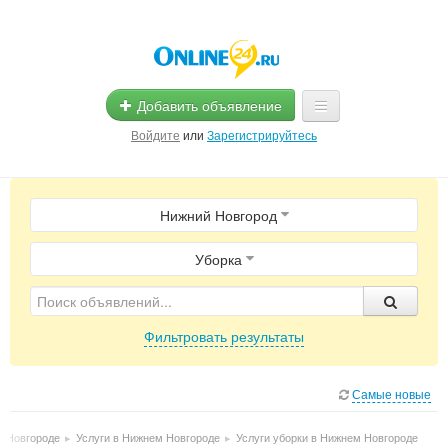
Добавить объявление
Войдите
или
Зарегистрируйтесь
Главная
Нижний Новгород
Помощь
Услуги
Уборка
Реклама
Фильтровать результаты
Магазины
Объявления
Самые новые
м Новгороде
▸
Услуги в Нижнем Новгороде
▸
Услуги уборки в Нижнем Новгороде