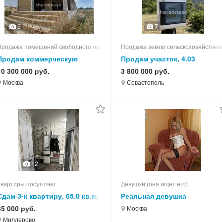
6
7
Продажа помещений свободного назначения
Продажа земли сельскохозяйствен
Продам коммерческую
Продам участок, 4.03
недвижимость
10 300 000 руб.
3 800 000 руб.
Москва
Севастополь
12
Квартиры посуточно
Девушки (она ищет его)
Сдам 3-к квартиру, 65.0 кв.м,
Реальная девушка
этаж 5 из 5
35 000 руб.
Москва
Миллерово