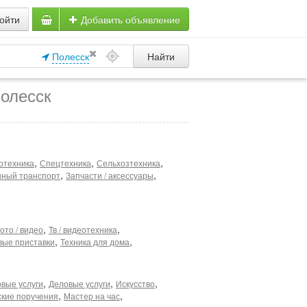
ойти
Добавить объявление
Полесск
Найти
олесск
,
,
,
отехника
Спецтехника
Сельхозтехника
,
,
ный транспорт
Запчасти / аксессуары
,
,
ото / видео
Тв / видеотехника
,
,
вые приставки
Техника для дома
,
,
,
вые услуги
Деловые услуги
Искусство
,
,
ские поручения
Мастер на час