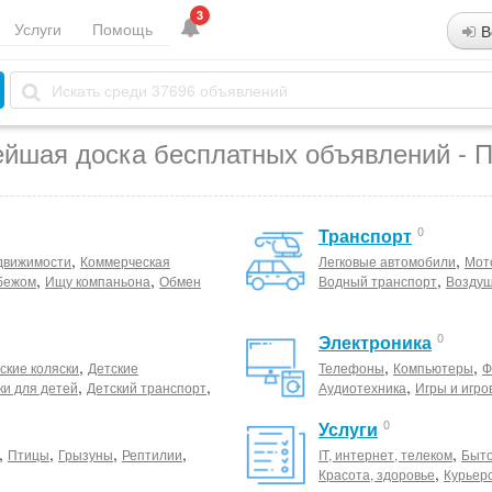
3
Услуги
Помощь
В
ейшая доска бесплатных объявлений - П
0
Транспорт
,
,
движимости
Коммерческая
Легковые автомобили
Мот
,
,
,
бежом
Ищу компаньона
Обмен
Водный транспорт
Воздуш
0
Электроника
,
,
,
ские коляски
Детские
Телефоны
Компьютеры
Ф
,
,
,
ки для детей
Детский транспорт
Аудиотехника
Игры и игро
0
Услуги
,
,
,
,
,
Птицы
Грызуны
Рептилии
IT, интернет, телеком
Быто
,
Красота, здоровье
Курьер