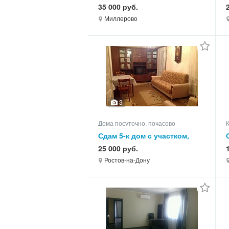
кв.м, этаж 5 из 5
35 000 руб.
Миллерово
3
Дома посуточно, почасово
Сдам 5-к дом с участком,
85.0 кв.м, этажей 1
25 000 руб.
Ростов-на-Дону