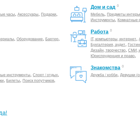
0
Дом и сад
,
,
,
,
ные часы
Аксессуары
Подарки
Мебель
Предметы интерь
,
Инструменты
Комнатные 
0
Работа
,
,
,
,
териалы
Оборудование
Бартер
IT, компьютеры, интернет
,
Бухгалтерия, аудит
Гостин
,
Дизайн, творчество
СМИ, 
,
Юриспруденция и право
0
Знакомства
,
,
,
ные инструменты
Спорт / отдых
Дружба / хобби
Девушки (о
,
,
,
ки
Билеты
Поиск попутчиков
да!