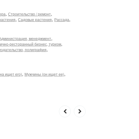
,
,
ера
Строительство / ремонт
,
,
,
растения
Садовые растения
Рассада
,
Администрация, менеджмент
,
ично-ресторанный бизнес, туризм
,
издательство, полиграфия
,
,
на ищет его)
Мужчины (он ищет ее)