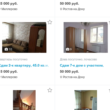
этаж 5 из 5
90.0 кв.м, этажей 1
25 000 руб.
50 000 руб.
Миллерово
Ростов-на-Дону
10
9
Квартиры посуточно
Дома посуточно, почасово
Сдам 2-к квартиру, 45.0 кв.м,
Сдам 7-к дом с участком,
этаж 1 из 5
250.0 кв.м, этажей 2
15 000 руб.
50 000 руб.
Миллерово
Ростов-на-Дону