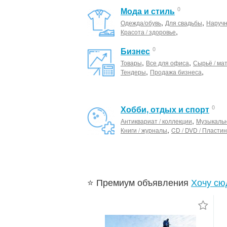
0
Мода и стиль
,
,
Одежда/обувь
Для свадьбы
Наруч
,
Красота / здоровье
0
Бизнес
,
,
Товары
Все для офиса
Сырьё / ма
,
,
Тендеры
Продажа бизнеса
0
Хобби, отдых и спорт
,
Антиквариат / коллекции
Музыкаль
,
Книги / журналы
CD / DVD / Пластин
⭐ Премиум объявления
Хочу сю