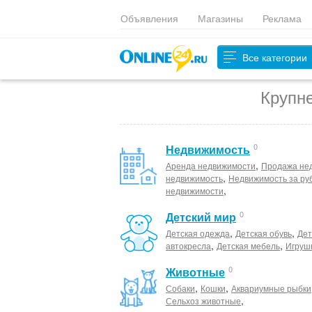
Объявления
Магазины
Реклама
Все категории
Крупн
0
Недвижимость
,
Аренда недвижимости
Продажа не
,
недвижимость
Недвижимость за ру
,
недвижимости
0
Детский мир
,
,
Детская одежда
Детская обувь
Дет
,
,
автокресла
Детская мебель
Игруш
0
Животные
,
,
Собаки
Кошки
Аквариумные рыбки
,
Сельхоз животные