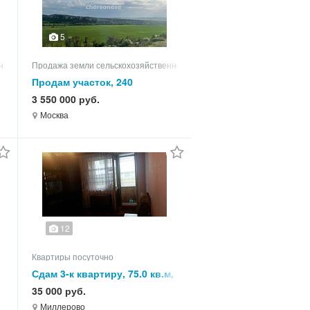
5
ного назначения
Продажа земли сельскохозяйственного назначения
Продам участок, 240
3 550 000 руб.
Москва
12
Квартиры посуточно
Сдам 3-к квартиру, 75.0 кв.м,
этаж 2 из 2
35 000 руб.
Миллерово