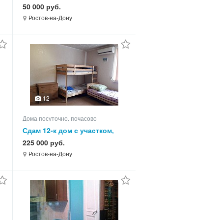
140.0 кв.м, этажей 2
50 000 руб.
Ростов-на-Дону
12
Дома посуточно, почасово
Сдам 12-к дом с участком,
300.0 кв.м, этажей 3
225 000 руб.
Ростов-на-Дону