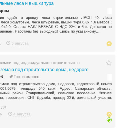
льные леса и вышки тура
аром
ция сдаёт в аренду леса строительные ЛРСП 40. Леса
 леса хомутовые, леса штыревые, вышки тура 0.8х 1.6 метров ;
 2.0х2.0; Оплата НАЛ/ БЕЗНАЛ С НДС 22% и без. Доставка по
районам. Работаем без выходных! Связь по указанному...
а
5 августа
земли под индивидуальное строительство
землю под строительство дома, недорого
уб.
Торг возможен
емлю под строительство дома, недорого, кадастровый номер
05001:5679, площадь 540 кв.м. Адрес: Самарская область,
льный район Ставропольский, сельское поселение Нижнее
о, территория СНТ Дружба, проезд 22-й, земельный участок
ндр
ти
4 августа