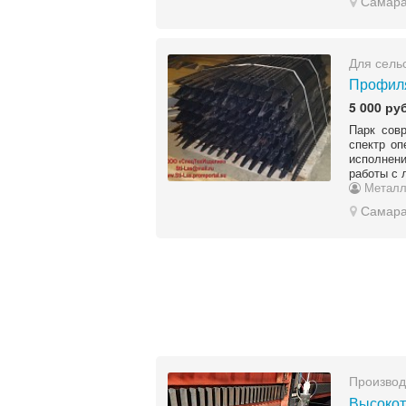
Самар
Для сель
Профиля
5 000 руб
Парк сов
спектр оп
исполнени
работы с 
Металл
Самар
Производ
Высокот