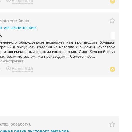
а
Вчера
5:45
ского хозяйства
 металлические
.
ременного оборудования позволяет нам производить большой
ераций и выпускать изделия из металла с высоким качеством
я и минимальными сроками изготовления. Имея большой опыт
листовым металлом, мы производим: - Самотечное...
оконструкции
а
Вчера
5:45
ство, обработка
очная резка листового металла