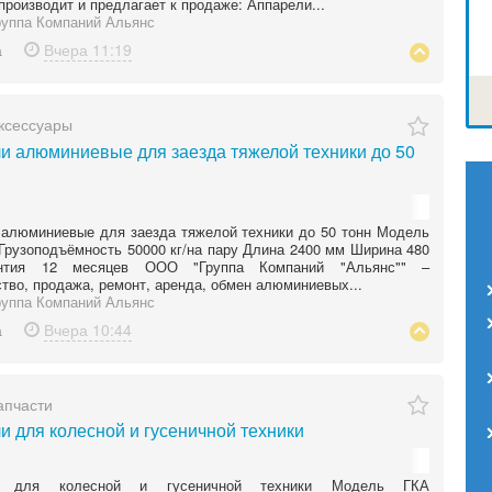
производит и предлагает к продаже: Аппарели...
уппа Компаний Альянс
а
Вчера
11:19
ксессуары
и алюминиевые для заезда тяжелой техники до 50
алюминиевые для заезда тяжелой техники до 50 тонн Модель
Грузоподъёмность 50000 кг/на пару Длина 2400 мм Ширина 480
нтия 12 месяцев ООО "Группа Компаний "Альянс"" –
тво, продажа, ремонт, аренда, обмен алюминиевых...
уппа Компаний Альянс
а
Вчера
10:44
апчасти
и для колесной и гусеничной техники
и для колесной и гусеничной техники Модель ГКА