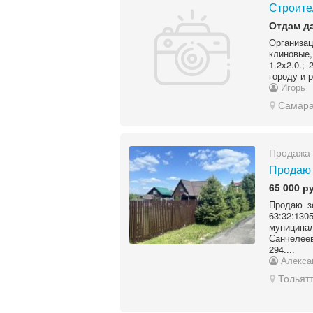
Строите
Отдам д
Организа
клиновые,
1.2х2.0.;
городу и 
Игорь
Самар
Продажа 
Продаю 
65 000 р
Продаю з
63:32:13
муниципа
Санчелеев
294....
Алекса
Тольят