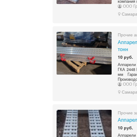
компания 
ООО Гр
Самар
Прочие а
Аппарел
тонн
10 руб.
Аппарели 
ГКА 2448 
мм Гара
Производс
ООО Гр
Самар
Прочие з
Аппарел
10 руб.
Аппарел