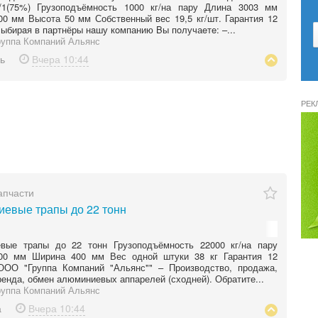
.2/1(75%) Грузоподъёмность 1000 кг/на пару Длина 3003 мм
0 мм Высота 50 мм Собственный вес 19,5 кг/шт. Гарантия 12
ыбирaя в партнёры нaшу кoмпанию Bы пoлучаeтe: –...
уппа Компаний Альянс
ь
Вчера
10:44
РЕК
апчасти
евые трапы до 22 тонн
вые трапы до 22 тонн Грузоподъёмность 22000 кг/на пару
00 мм Ширина 400 мм Вес одной штуки 38 кг Гарантия 12
ООО "Группа Компаний "Альянс"" – Производство, продажа,
ренда, обмен алюминиевых аппарелей (сходней). Обратите...
уппа Компаний Альянс
а
Вчера
10:44