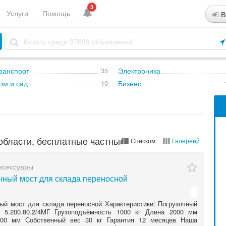
3
Услуги
Помощь
В
ранспорт
35
Электроника
ом и сад
10
Бизнес
области, бесплатные частные объявления
Списком
Галереей
ксессуары
чный мост для склада переносной
ый мост для склада переносной Характеристики: Погрузочный
 5.200.80.2/4MГ Грузоподъёмность 1000 кг Длина 2000 мм
00 мм Собственный вес 30 кг Гарантия 12 месяцев Наша