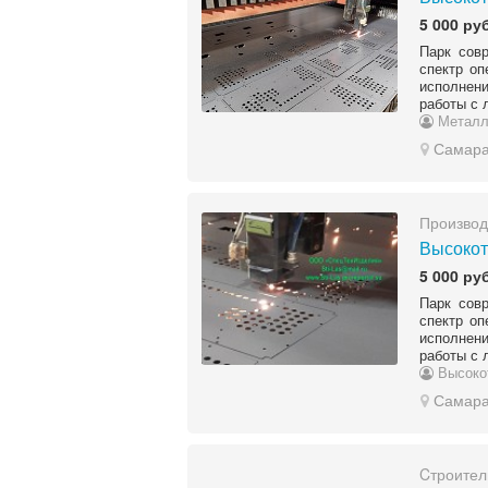
5 000 руб
Парк сов
спектр оп
исполнени
работы с 
Металл
Самар
Производ
Высокот
5 000 руб
Парк сов
спектр оп
исполнени
работы с 
Высоко
Самар
Cтроител