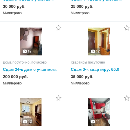
75.0 кв.м, этажей 1
75.0 кв.м, этажей 1
30 000 руб.
25 000 руб.
Миллерово
Миллерово
12
12
Дома посуточно, почасово
Квартиры посуточно
Сдам 24-к дом с участком,
Сдам 3-к квартиру, 65.0
550.0 кв.м, этажей 3
кв.м, этаж 4 из 5
200 000 руб.
35 000 руб.
Миллерово
Миллерово
12
11