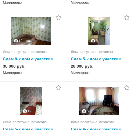
Миллерово
Миллерово
12
8
Дома посуточно, почасово
Дома посуточно, почасово
Сдам 8-к дом с участком,
Сдам 5-к дом с участком,
85.0 кв.м, этажей 1
65.0 кв.м, этажей 1
30 000 руб.
28 000 руб.
Миллерово
Миллерово
12
5
Дома посуточно, почасово
Дома посуточно, почасово
Сдам 5-к дом с участком,
Сдам 4-к дом с участком,