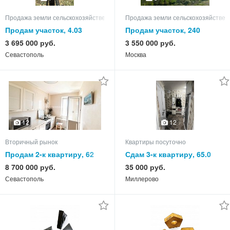
Продажа земли сельскохозяйственного назначения
Продажа земли сельскохозяйствен
Продам участок, 4.03
Продам участок, 240
3 695 000 руб.
3 550 000 руб.
Севастополь
Москва
12
12
Вторичный рынок
Квартиры посуточно
Продам 2-к квартиру, 62
Сдам 3-к квартиру, 65.0
кв.м, этаж 9 из 9
кв.м, этаж 5 из 5
8 700 000 руб.
35 000 руб.
Севастополь
Миллерово