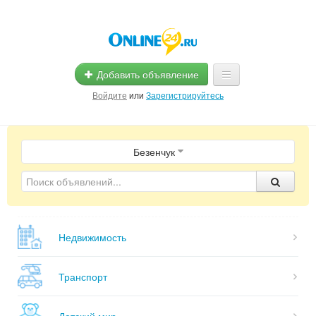
Добавить объявление
Войдите
или
Зарегистрируйтесь
Главная
Безенчук
Помощь
Услуги
Реклама
Недвижимость
Магазины
Объявления
Транспорт
Детский мир