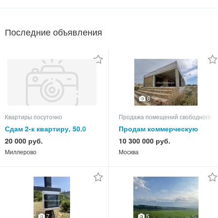
Последние объявления
6
Квартиры посуточно
Продажа помещений свободного н
Сдам 2-к квартиру, 50.0
Продам коммерческую
кв.м, этаж 3 из 5
недвижимость
20 000 руб.
10 300 000 руб.
Миллерово
Москва
7
5