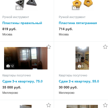
2
2
Ручной инструмент
Ручной инструмент
Пластины правильный
Пластина пятигранная
треугольник TNUM 220402
PNEA 110408 мат.
819 руб.
714 руб.
т15к6 (4шт.)
обработки- сталь, нерж.
Москва
Москва
сталь, чугун
12
5
Квартиры посуточно
Квартиры посуточно
Сдам 3-к квартиру, 75.0
Сдам 2-к квартиру, 55.0
кв.м, этаж 2 из 2
кв.м, этаж 4 из 5
35 000 руб.
30 000 руб.
Миллерово
Миллерово