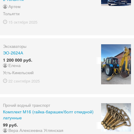
Артем
Тольятти
15 октября
2025
Экскаваторы
ЭО-2624А
1 200 000 руб.
Елена
Усть-Кинельский
22 сентября
2025
Прочий водный транспорт
Комплект М16 (гайка-барашек/болт откидной)
латунные
99 руб.
Вера Алексеевна Углянская