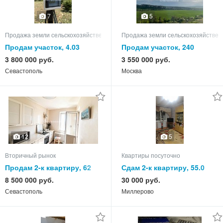
7
5
Продажа земли сельскохозяйственного назначения
Продажа земли сельскохозяйствен
Продам участок, 4.03
Продам участок, 240
3 800 000 руб.
3 550 000 руб.
Севастополь
Москва
12
5
Вторичный рынок
Квартиры посуточно
Продам 2-к квартиру, 62
Сдам 2-к квартиру, 55.0
кв.м, этаж 9 из 9
кв.м, этаж 4 из 5
8 500 000 руб.
30 000 руб.
Севастополь
Миллерово