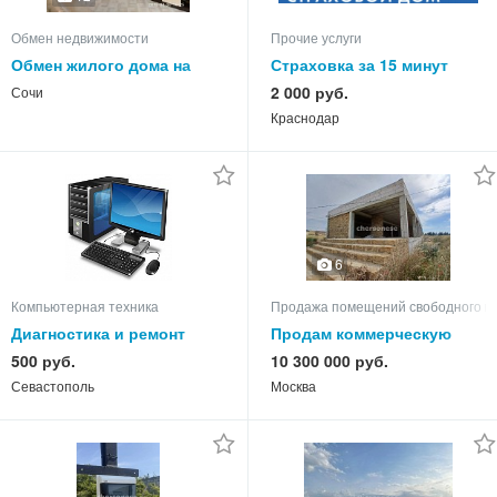
Обмен недвижимости
Прочие услуги
Обмен жилого дома на
Страховка за 15 минут
квартиру
2 000 руб.
Сочи
Краснодар
6
Компьютерная техника
Продажа помещений свободного н
Диагностика и ремонт
Продам коммерческую
компьютеров на дому
недвижимость
500 руб.
10 300 000 руб.
Севастополь
Москва