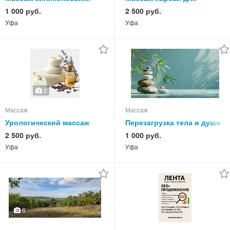
банками (вакуумный)
мужчин и женщин
1 000 руб.
2 500 руб.
Уфа
Уфа
2
Массаж
Массаж
Урологический массаж
Перезагрузка тела и души
2 500 руб.
1 000 руб.
Уфа
Уфа
6