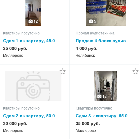
12
5
Квартиры посуточно
Прочая аудиотехника
Сдам 1-к квартиру, 45.0
Продаю 4 блока аудио
кв.м, этаж 1 из 3
кассет.Japan.
25 000 руб.
4 000 руб.
Миллерово
Челябинск
12
Квартиры посуточно
Квартиры посуточно
Сдам 2-к квартиру, 50.0
Сдам 3-к квартиру, 65.0
кв.м, этаж 3 из 5
кв.м, этаж 5 из 5
20 000 руб.
35 000 руб.
Миллерово
Миллерово