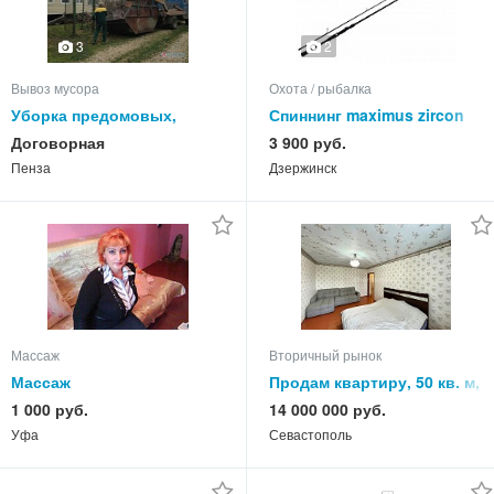
2
3
Вывоз мусора
Охота / рыбалка
Уборка предомовых,
Спиннинг maximus zircon
дачных и др. участков.
jig 21l 2,1m 4-16g.
Договорная
3 900 руб.
Пенза
Дзержинск
Массаж
Вторичный рынок
Массаж
Продам квартиру, 50 кв. м,
этаж
1 000 руб.
14 000 000 руб.
Уфа
Севастополь