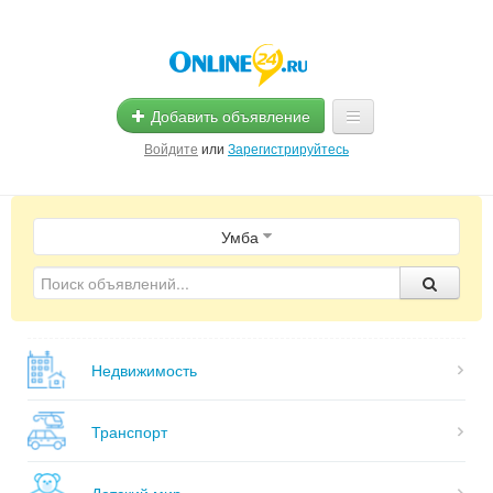
Добавить объявление
Войдите
или
Зарегистрируйтесь
Главная
Умба
Помощь
Услуги
Реклама
Недвижимость
Магазины
Объявления
Транспорт
Детский мир