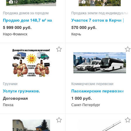
12
12
Продажа домов за городом
Продажа земли под индивидуально
Продаю дом 148,7 м² на
Участок 7 соток в Керчи |
участке 19,27 сотки
1,5 км до моря | ИЖС | 570
5 999 000 руб.
570 000 руб.
000 р.
Наро-Фоминск
Керчь
Грузчики
Коммерческие перевозки
Услуги грузчиков.
Пассажирские перевозки
Договорная
1 000 руб.
Пенза
Санкт-Петербург