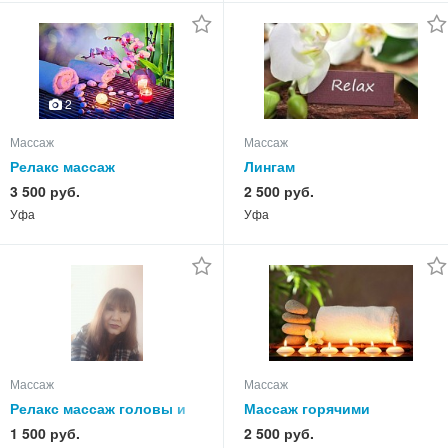
2
Массаж
Массаж
Релакс массаж
Лингам
3 500 руб.
2 500 руб.
Уфа
Уфа
Массаж
Массаж
Релакс массаж головы и
Массаж горячими
ШВЗ. Баночный массаж
апельсинами
1 500 руб.
2 500 руб.