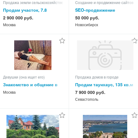
Продажа земли сельскохозяйственного назначения
Cоздание и продвижение сайтов
Продам участок, 7.8
SEO-продвижение
2 900 000 руб.
50 000 руб.
Москва
Новосибирск
Девушки (она ищет его)
Продажа домов в городе
Знакомство и общение в
Продам таунхаус, 135 кв.м
скайпе, вайбере и
7 900 000 руб.
Москва
whatsapp
Севастополь