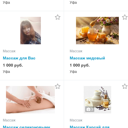
Уфа
Уфа
Массаж
Массаж
Массаж для Вас
Массаж медовый
антицеллюлитный
1 000 руб.
1 000 руб.
Уфа
Уфа
3
Массаж
Массаж
Массаж силиконовыми
Массаж Карсай для