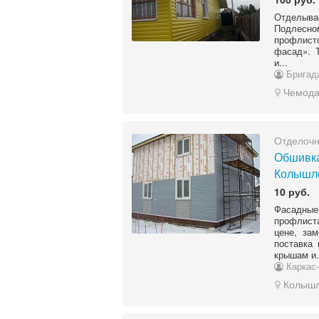
Отделывае
Подлесн
профлист
фасад». 
и...
Бригада
Чемода
Отделоч
Обшивка
Колышле
10 руб.
Фасадны
профлист
цене, за
поставка
крышам и.
Каркас-
Колыш