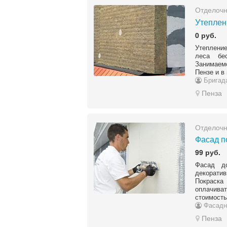
Отделоч
Утеплен
0 руб.
Утепление
леса бес
Занимаемс
Пензе и в
Бригад
Пенза
Отделоч
Фасад п
99 руб.
Фасад д
декорати
Покраска
оплачива
стоимость
Фасадн
Пенза