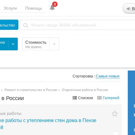
3
Услуги
Помощь
В
ельство
рию
Стоимость
Не важно
Сортировка :
Самые новые
▸
Ремонт и строительство в России
▸
Отделочные работы в России
 в России
Списком
Галереей
ные работы
е работы с утеплением стен дома в Пензе
58