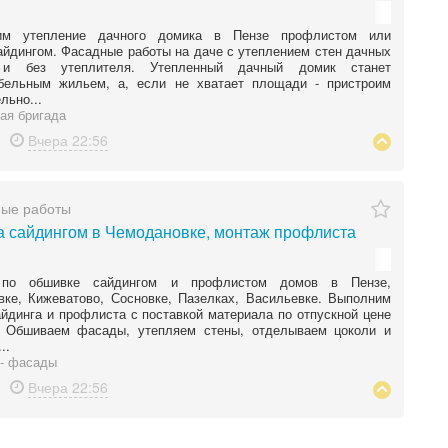
им утепление дачного домика в Пензе профлистом или
йдингом. Фасадные работы на даче с утеплением стен дачных
 и без утеплителя. Утепленный дачный домик станет
бельным жильем, а, если не хватает площади - пристроим
льно...
ая бригада
Вчера
22:56
ные работы
 сайдингом в Чемодановке, монтаж профлиста
 по обшивке сайдингом и профлистом домов в Пензе,
ке, Кижеватово, Сосновке, Пазелках, Васильевке. Выполним
йдинга и профлиста с поставкой материала по отпускной цене
. Обшиваем фасады, утепляем стены, отделываем цоколи и
..
- фасады
Вчера
22:56