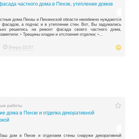
фасада частного дома в Пензе, утепление домов
стные дома Пензы и Пензенской области неизбежно нуждаются
 фасадов, а подчас и в утеплении стен. Вот, Вы задумались
ьез решились на ремонт фасада своего частного дома,
заметили: • Трещины кладки и отслоения отделки; •...
Вчера
22:57
ные работы
ие дома в Пензе и отделка декоративной
ркой
Ваш дом в Пензе и отделаем стены снаружи декоративной