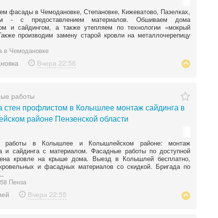
м фасады в Чемодановке, Степановке, Кижеватово, Пазелках,
ом - с предоставлением материалов. Обшиваем дома
ом и сайдингом, а также утепляем по технологии «мокрый
Также производим замену старой кровли на металлочерепицу
 в Чемодановке
новка
Вчера
22:56
ные работы
 стен профлистом в Колышлее монтаж сайдинга в
йском районе Пензенской области
е работы в Колышлее и Колышлейском районе: монтаж
а и сайдинга с материалом. Фасадные работы по доступной
мена кровле на крыше дома. Выезд в Колышлей бесплатно,
 кровельных и фасадных материалов со скидкой. Бригада по
..
58 Пенза
лей
Вчера
22:55