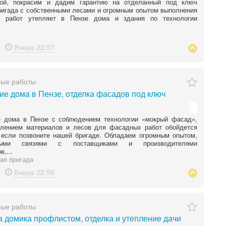
кой, покрасим и дадим гарантию на отделанный под ключ
игада с собственными лесами и огромным опытом выполнения
 работ утепляет в Пензе дома и здания по технологии
.
Вчера
22:57
ные работы
ие дома в Пензе, отделка фасадов под ключ
е дома в Пензе с соблюдением технологии «мокрый фасад»,
влением материалов и лесов для фасадных работ обойдется
 если позвоните нашей бригаде. Обладаем огромным опытом,
ными связями с поставщиками и производителями
,...
ая бригада
Вчера
22:56
ные работы
 домика профлистом, отделка и утепление дачи