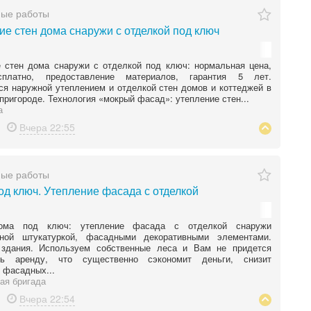
ные работы
ие стен дома снаружи с отделкой под ключ
 стен дома снаружи с отделкой под ключ: нормальная цена,
платно, предоставление материалов, гарантия 5 лет.
я наружной утеплением и отделкой стен домов и коттеджей в
 пригороде. Технология «мокрый фасад»: утепление стен...
а
Вчера
22:55
ные работы
од ключ. Утепление фасада с отделкой
ома под ключ: утепление фасада с отделкой снаружи
вной штукатуркой, фасадными декоративными элементами.
 здания. Используем собственные леса и Вам не придется
ть аренду, что существенно сэкономит деньги, снизит
 фасадных...
ая бригада
Вчера
22:54