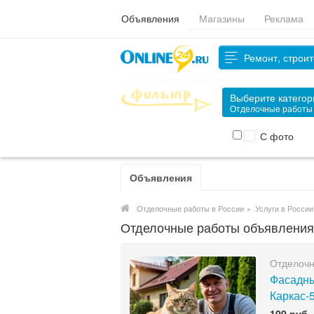
Объявления
Магазины
Реклама
Ремонт, строит
Выберите катего
Отделочные работы
С фото
Объявления
Отделочные работы в России
▸
Услуги в России
Отделочные работы объявления
Отделоч
Фасадны
Каркас-
100 руб.