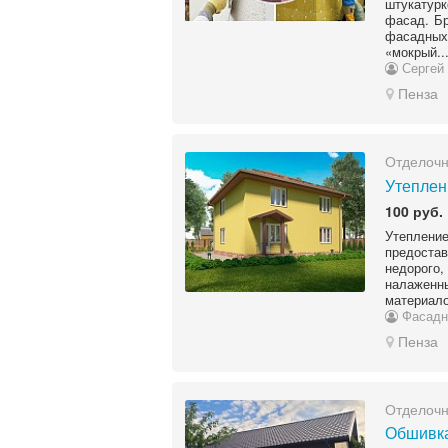
штукатур
фасад. Бр
фасадных
«мокрый..
Сергей
Пенза
Отделоч
Утеплен
100 руб.
Утеплени
предоста
недорого,
налажен
материалов
Фасадн
Пенза
Отделоч
Обшивка