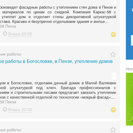
роизведет фасадные работы с утеплением стен дома в Пензе и
й материалов по ценам со скидкой. Компания Каркас-58 с
й утеплит дом и отделает стены декоративной штукатуркой
става. Красиво и безупречно отделываем здания и жилье...
58 Пенза
Вчера
23:00
ные работы
е работы в Богословке, в Пензе, утепление домов
РЕК
дом в Богословке, отделаем дачный домик в Малой Валяевке
вной штукатуркой под ключ. Бригада профессионалов с
нием и строительными лесами предлагает заказать утепление
нзе с качественной отделкой по технологии «мокрый фасад»....
58 Пенза
Вчера
23:00
ные работы