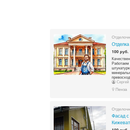
Отделоч
Отделка
100 руб.
Качестве
Работаем
штукату
минерал
превосход
Сергей 
Пенза
Отделоч
Фасад с
Кижеват
100 руб.