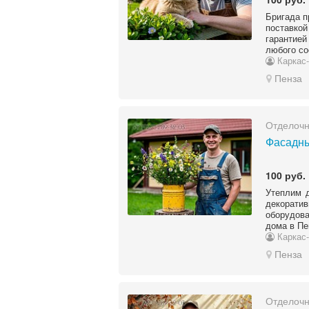
Бригада п
поставко
гарантие
любого со
Каркас-
Пенза
Отделоч
Фасадны
100 руб.
Утеплим 
декорати
оборудова
дома в Пе
Каркас-
Пенза
Отделоч