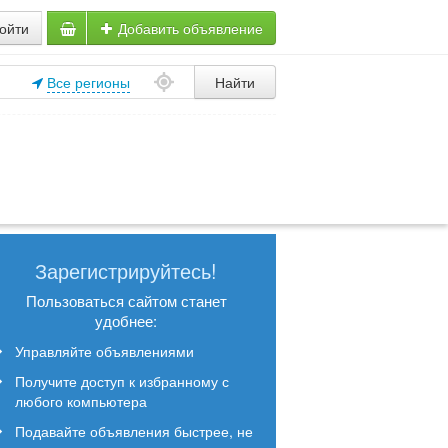
ойти
Добавить объявление
Все регионы
Найти
Зарегистрируйтесь!
Пользоваться сайтом станет
удобнее:
Управляйте объявлениями
Получите доступ к избранному с
любого компьютера
Подавайте объявления быстрее, не