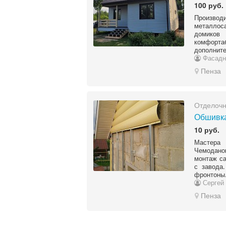
100 руб.
Производ
металлоса
домиков
комфорта
дополните
Фасадн
Пенза
Отделоч
Обшивка
10 руб.
Мастера
Чемоданов
монтаж са
с завода
фронтоны.
Сергей 
Пенза