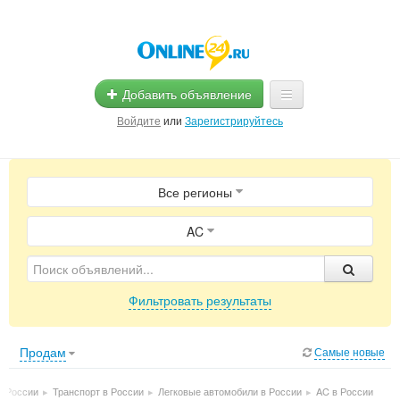
Добавить объявление
Войдите
или
Зарегистрируйтесь
Главная
Все регионы
Помощь
Услуги
AC
Реклама
Фильтровать результаты
Магазины
Объявления
Продам
Самые новые
в России
▸
Транспорт в России
▸
Легковые автомобили в России
▸
AC в России