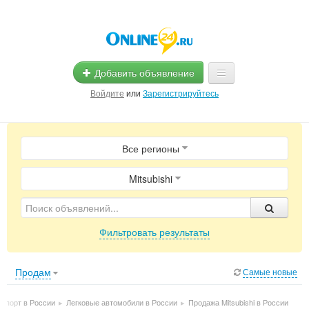
Добавить объявление
Войдите
или
Зарегистрируйтесь
Главная
Все регионы
Помощь
Услуги
Mitsubishi
Реклама
Фильтровать результаты
Магазины
Объявления
Продам
Самые новые
нспорт в России
▸
Легковые автомобили в России
▸
Продажа Mitsubishi в России