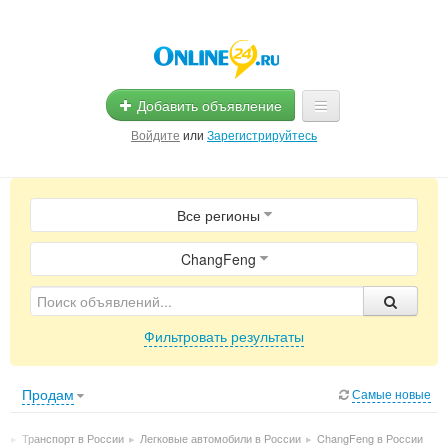
Добавить объявление
Войдите
или
Зарегистрируйтесь
Главная
Все регионы
Помощь
Услуги
ChangFeng
Реклама
Фильтровать результаты
Магазины
Объявления
Продам
Самые новые
ии
▸
Транспорт в России
▸
Легковые автомобили в России
▸
ChangFeng в России