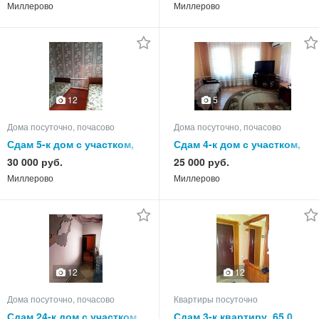
Миллерово
Миллерово
12
5
Дома посуточно, почасово
Дома посуточно, почасово
Сдам 5-к дом с участком,
Сдам 4-к дом с участком,
75.0 кв.м, этажей 1
75.0 кв.м, этажей 1
30 000 руб.
25 000 руб.
Миллерово
Миллерово
12
12
Дома посуточно, почасово
Квартиры посуточно
Сдам 24-к дом с участком,
Сдам 3-к квартиру, 65.0