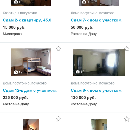
10
9
Квартиры посуточно
Дома посуточно, почасово
Сдам 2-к квартиру, 45.0
Сдам 7-к дом с участком,
кв.м, этаж 1 из 5
250.0 кв.м, этажей 2
15 000 руб.
50 000 руб.
Миллерово
Ростов-на-Дону
12
12
Дома посуточно, почасово
Дома посуточно, почасово
Сдам 12-к дом с участком,
Сдам 8-к дом с участком,
300.0 кв.м, этажей 3
260.0 кв.м, этажей 3
225 000 руб.
130 000 руб.
Ростов-на-Дону
Ростов-на-Дону