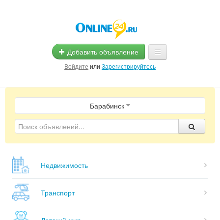
Добавить объявление
Войдите
или
Зарегистрируйтесь
Главная
Барабинск
Помощь
Услуги
Реклама
Недвижимость
Магазины
Объявления
Транспорт
Детский мир