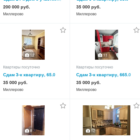
550.0 кв.м, этажей 3
кв.м, этаж 4 из 5
200 000 руб.
35 000 руб.
Миллерово
Миллерово
12
11
Квартиры посуточно
Квартиры посуточно
Сдам 3-к квартиру, 65.0
Сдам 3-к квартиру, 665.0
кв.м, этаж 3 из 3
кв.м, этаж 5 из 5
35 000 руб.
35 000 руб.
Миллерово
Миллерово
8
12