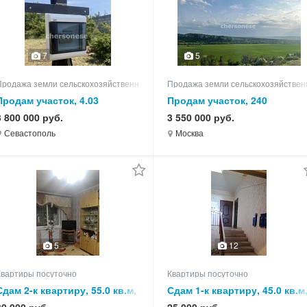
7
5
я
Продажа земли сельскохозяйственного назначения
Продажа земли сельскохозяйствен
Продам участок, 4.03
Продам участок, 240
3 800 000 руб.
3 550 000 руб.
Севастополь
Москва
5
12
Квартиры посуточно
Квартиры посуточно
Сдам 2-к квартиру, 55.0 кв.м,
Сдам 1-к квартиру, 45.0 кв.м
этаж 4 из 5
этаж 1 из 3