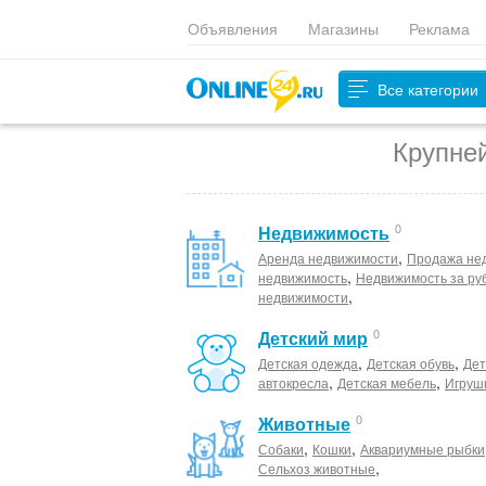
Объявления
Магазины
Реклама
Все категории
Крупне
0
Недвижимость
,
Аренда недвижимости
Продажа не
,
недвижимость
Недвижимость за ру
,
недвижимости
0
Детский мир
,
,
Детская одежда
Детская обувь
Дет
,
,
автокресла
Детская мебель
Игруш
0
Животные
,
,
Собаки
Кошки
Аквариумные рыбки
,
Сельхоз животные