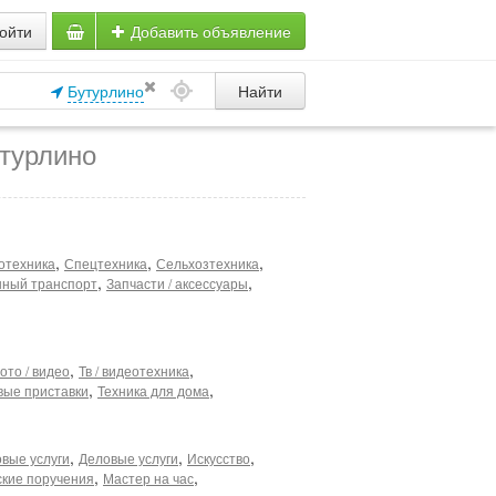
ойти
Добавить объявление
Бутурлино
Найти
турлино
,
,
,
отехника
Спецтехника
Сельхозтехника
,
,
ный транспорт
Запчасти / аксессуары
,
,
ото / видео
Тв / видеотехника
,
,
вые приставки
Техника для дома
,
,
,
вые услуги
Деловые услуги
Искусство
,
,
ские поручения
Мастер на час