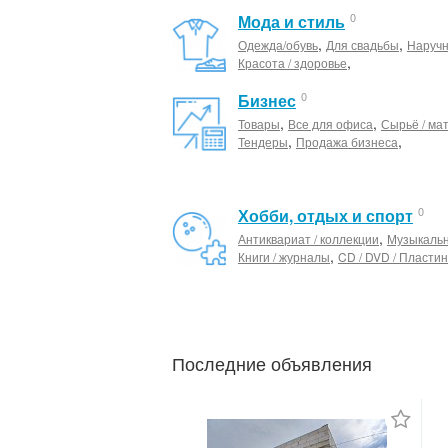
0
Мода и стиль
,
,
Одежда/обувь
Для свадьбы
Наруч
,
Красота / здоровье
0
Бизнес
,
,
Товары
Все для офиса
Сырьё / ма
,
,
Тендеры
Продажа бизнеса
0
Хобби, отдых и спорт
,
Антиквариат / коллекции
Музыкаль
,
Книги / журналы
CD / DVD / Пластин
Последние объявления