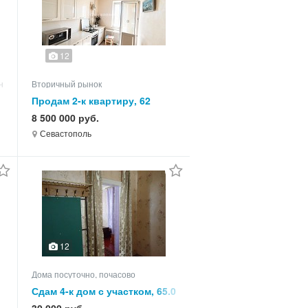
12
ного назначения
Вторичный рынок
Продам 2-к квартиру, 62
кв.м, этаж 9 из 9
8 500 000 руб.
Севастополь
12
Дома посуточно, почасово
,
Сдам 4-к дом с участком, 65.0
кв.м, этажей 1