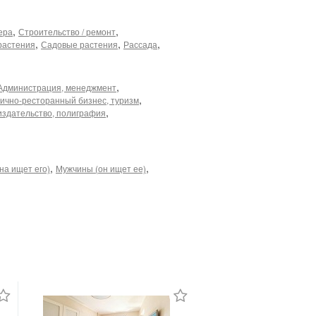
,
,
ера
Строительство / ремонт
,
,
,
растения
Садовые растения
Рассада
,
Администрация, менеджмент
,
ично-ресторанный бизнес, туризм
,
издательство, полиграфия
,
,
на ищет его)
Мужчины (он ищет ее)