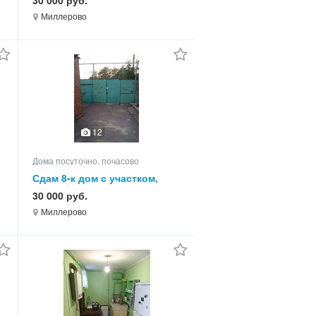
30 000 руб.
Миллерово
12
Дома посуточно, почасово
Сдам 8-к дом с участком,
105.0 кв.м, этажей 1
30 000 руб.
Миллерово