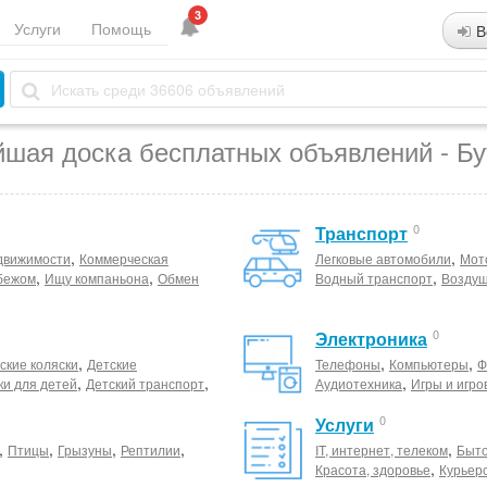
3
Услуги
Помощь
В
йшая доска бесплатных объявлений - Бу
0
Транспорт
,
,
движимости
Коммерческая
Легковые автомобили
Мот
,
,
,
бежом
Ищу компаньона
Обмен
Водный транспорт
Воздуш
0
Электроника
,
,
,
ские коляски
Детские
Телефоны
Компьютеры
Ф
,
,
,
ки для детей
Детский транспорт
Аудиотехника
Игры и игро
0
Услуги
,
,
,
,
,
Птицы
Грызуны
Рептилии
IT, интернет, телеком
Быто
,
Красота, здоровье
Курьер