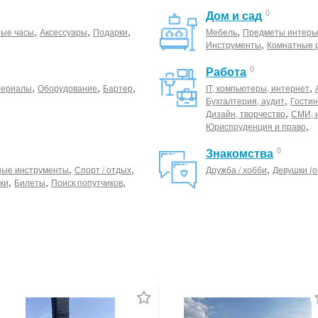
0
Дом и сад
,
,
,
,
ные часы
Аксессуары
Подарки
Мебель
Предметы интерь
,
Инструменты
Комнатные 
0
Работа
,
,
,
,
териалы
Оборудование
Бартер
IT, компьютеры, интернет
,
Бухгалтерия, аудит
Гостин
,
Дизайн, творчество
СМИ, 
,
Юриспруденция и право
0
Знакомства
,
,
,
ные инструменты
Спорт / отдых
Дружба / хобби
Девушки (о
,
,
,
ки
Билеты
Поиск попутчиков