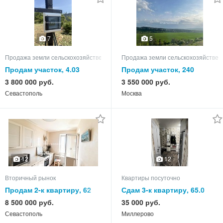
7
5
Продажа земли сельскохозяйственного назначения
Продажа земли сельскохозяйствен
Продам участок, 4.03
Продам участок, 240
3 800 000 руб.
3 550 000 руб.
Севастополь
Москва
12
12
Вторичный рынок
Квартиры посуточно
Продам 2-к квартиру, 62
Сдам 3-к квартиру, 65.0
кв.м, этаж 9 из 9
кв.м, этаж 5 из 5
8 500 000 руб.
35 000 руб.
Севастополь
Миллерово