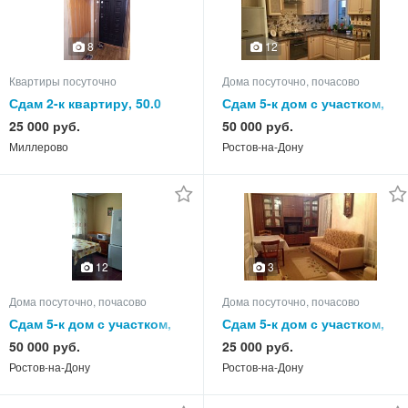
8
12
Квартиры посуточно
Дома посуточно, почасово
Сдам 2-к квартиру, 50.0
Сдам 5-к дом с участком,
кв.м, этаж 5 из 5
90.0 кв.м, этажей 1
25 000 руб.
50 000 руб.
Миллерово
Ростов-на-Дону
12
3
Дома посуточно, почасово
Дома посуточно, почасово
Сдам 5-к дом с участком,
Сдам 5-к дом с участком,
140.0 кв.м, этажей 2
85.0 кв.м, этажей 1
50 000 руб.
25 000 руб.
Ростов-на-Дону
Ростов-на-Дону