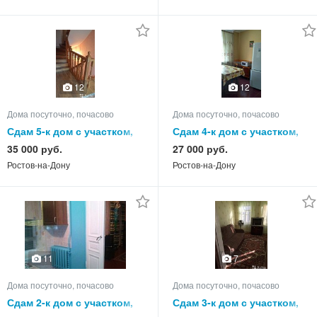
12
12
Дома посуточно, почасово
Дома посуточно, почасово
Сдам 5-к дом с участком,
Сдам 4-к дом с участком,
100.0 кв.м, этажей 3
70.0 кв.м, этажей 1
35 000 руб.
27 000 руб.
Ростов-на-Дону
Ростов-на-Дону
11
7
Дома посуточно, почасово
Дома посуточно, почасово
Сдам 2-к дом с участком,
Сдам 3-к дом с участком,
55.0 кв.м, этажей 1
50.0 кв.м, этажей 1