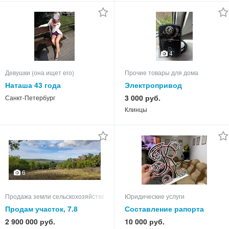
4
Девушки (она ищет его)
Прочие товары для дома
Наташа 43 года
Электропривод
воздушной заслонки
3 000 руб.
Санкт-Петербург
Luftberg DA05S220 с
Клинцы
пружинным возвратом
6
Продажа земли сельскохозяйственного назначения
Юридические услуги
Продам участок, 7.8
Составление рапорта
военнослужащему:
2 900 000 руб.
10 000 руб.