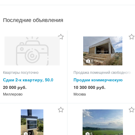
Последние объявления
6
Квартиры посуточно
Продажа помещений свободного н
Сдам 2-к квартиру, 50.0
Продам коммерческую
кв.м, этаж 3 из 5
недвижимость
20 000 руб.
10 300 000 руб.
Миллерово
Москва
7
5