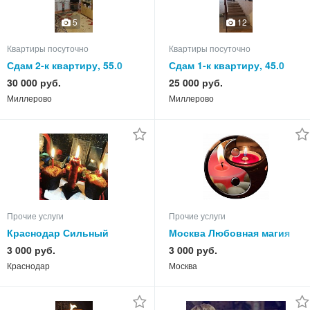
5
12
Квартиры посуточно
Квартиры посуточно
Сдам 2-к квартиру, 55.0
Сдам 1-к квартиру, 45.0
кв.м, этаж 4 из 5
кв.м, этаж 1 из 3
30 000 руб.
25 000 руб.
Миллерово
Миллерово
Прочие услуги
Прочие услуги
Краснодар Сильный
Москва Любовная магия
Приворот с Подавлением
мощный приворот на всю
3 000 руб.
3 000 руб.
воли Человека,
жизнь
Краснодар
Москва
Послушанием,Страсть на
Интим Гадание