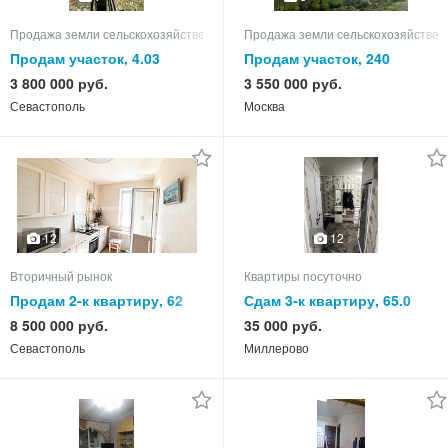
Продажа земли сельскохозяйственного назначения
Продажа земли сельскохозяйствен
Продам участок, 4.03
Продам участок, 240
3 800 000 руб.
3 550 000 руб.
Севастополь
Москва
12
12
Вторичный рынок
Квартиры посуточно
Продам 2-к квартиру, 62
Сдам 3-к квартиру, 65.0
кв.м, этаж 9 из 9
кв.м, этаж 5 из 5
8 500 000 руб.
35 000 руб.
Севастополь
Миллерово