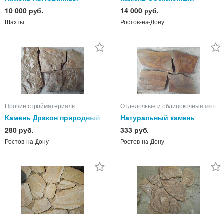
красный Толстяк песчаник
терракотово-красный
10 000 руб.
14 000 руб.
ростовский природный
природный натуральный
Шахты
Ростов-на-Дону
Прочие стройматериалы
Отделочные и облицовочные мате
Камень Дракон природный
Натуральный камень
песчаник натуральный
Осенняя листва песчаник
280 руб.
333 руб.
пластушка
пластушка
Ростов-на-Дону
Ростов-на-Дону