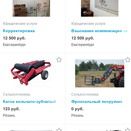
Юридические услуги
Юридические услуги
Корректировка
Взыскание компенсации за
таможенной стоимости -
нарушение
12 500 руб.
12 500 руб.
помощь юриста
исключительных прав -
Екатеринбург
Екатеринбург
помощь юриста
Сельхозтехника
Сельхозтехника
Каток кольчато-зубчатый
Фронтальный погрузчик
ККЗ-9,2Н-01 (460)
Т-229
123 руб.
0 руб.
Рязань
Рязань