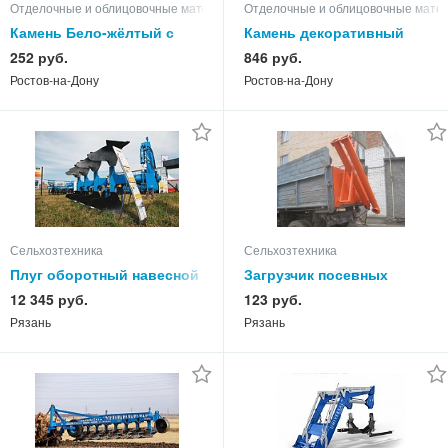
Отделочные и облицовочные материалы
Отделочные и облицовочные мате
Камень Бело-жёлтый с
Камень декоративный
разводами природный
Шкура тигра натуральный
252 руб.
846 руб.
песчаник
песчаник
Ростов-на-Дону
Ростов-на-Дону
Сельхозтехника
Сельхозтехника
Плуг оборотный навесной
Загрузчик посевных
peresvet пон-4
машин ЗПМ-25М
12 345 руб.
123 руб.
Рязань
Рязань