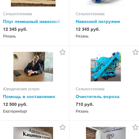
Сельхозтехника
Сельхозтехника
Плуг лемешный навесной
Навесной погрузчик
восьмикорпусный finist
универсал robust
12 345 руб.
12 345 руб.
плну-8-40
Рязань
Рязань
Юридические услуги
Сельхозтехника
Помощь в составлении
Очиститель вороха
иска в арбитражный суд
самопередвижной, ОВС -
12 500 руб.
710 руб.
25
Екатеринбург
Рязань