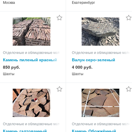
помощь адвоката
Москва
Екатеринбург
Отделочные и облицовочные материалы
Отделочные и облицовочные мате
Камень пиленый красный
Валун серо-зеленый
Лапша Ростовский
песчаник ростовский
850 руб.
4 000 руб.
песчаник
песчаник
Шахты
Шахты
Отделочные и облицовочные материалы
Отделочные и облицовочные мате
Камень галтованный
Камень Обожжённый