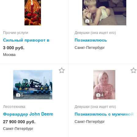
3
Прочие услуги
Девушки (она ищет его)
Сильный приворот в
Познакомлюсь
Москве с Подавлением
и.Академическая
3 000 руб.
Санкт-Петербург
Подчинением воли
Москва
человека навсегда
Гадание
5
4
Лесотехника
Девушки (она ищет его)
Форвардер John Deere
Познакомлюсь с мужчиной
1510 8W, из Европы, в
27 900 000 руб.
Санкт-Петербург
наличии
Санкт-Петербург