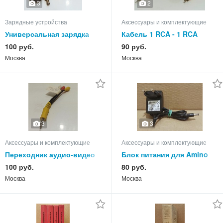
3
2
Зарядные устройства
Аксессуары и комплектующие
Универсальная зарядка
Кабель 1 RCA - 1 RCA
TRAVEL CHARGER.
видео, коаксиальный, 75
100 руб.
90 руб.
Ом
Москва
Москва
3
3
Аксессуары и комплектующие
Аксессуары и комплектующие
Переходник аудио-видео
Блок питания для Amino
Jack 3,5 - 3хRCA (f).
SunFonе GP-ACGN-28T 5B
100 руб.
80 руб.
1.2А
Москва
Москва