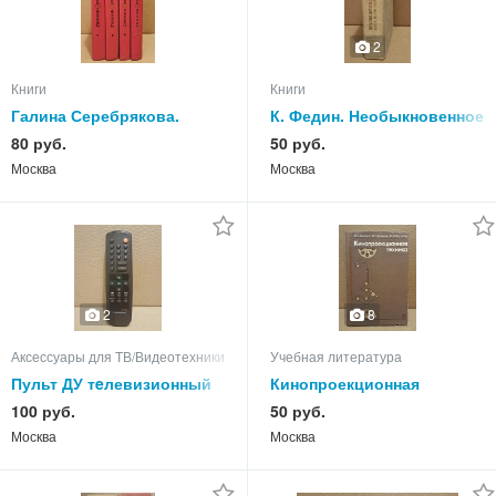
2
Книги
Книги
Галина Серебрякова.
К. Федин. Необыкновенное
Собрание сочинений в 5
лето. 1953 г.
80 руб.
50 руб.
томах.
Москва
Москва
2
8
Аксессуары для ТВ/Видеотехники
Учебная литература
Пульт ДУ тeлевизионный
Кинопроекционная
Rolsen К11F-С9.
техника. Л.С. Гинзбург, К.Б.
100 руб.
50 руб.
Данилов, Н.М. Королев.
Москва
Москва
1986.