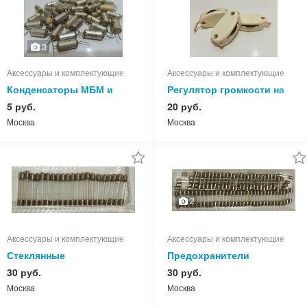
3
Аксессуары и комплектующие
Аксессуары и комплектующие
Конденсаторы МБМ и
Регулятор громкости на
керамика, из СССР
советские наушники.
5 руб.
20 руб.
Москва
Москва
2
Аксессуары и комплектующие
Аксессуары и комплектующие
Стеклянные
Предохранители
предохранители ПК-45, 45
стеклянные ПК-30, 30 мм,
30 руб.
30 руб.
мм, из СССР.
из СССР
Москва
Москва