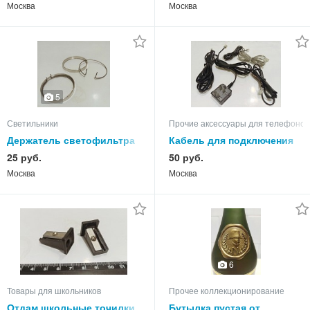
Москва
Москва
5
Светильники
Прочие аксессуары для телефонов
Держатель светофильтра
Кабель для подключения
на лампу с отражателем.
стационарного телефона
25 руб.
50 руб.
Москва
Москва
6
Товары для школьников
Прочее коллекционирование
Отдам школьные точилки
Бутылка пустая от