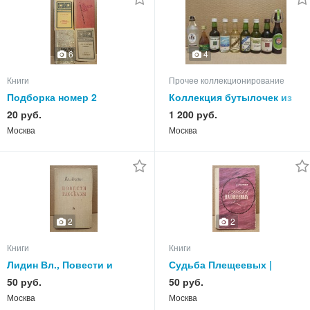
6
4
Книги
Прочее коллекционирование
Подборка номер 2
Коллекция бутылочек из
различных книг по одной
минибара (миньоннетов),
20 руб.
1 200 руб.
цене
заграничные, 9 шт
Москва
Москва
2
2
Книги
Книги
Лидин Вл., Повести и
Судьба Плещеевых |
рассказы. Избранные.
Глумов Александр
50 руб.
50 руб.
Москва
Москва