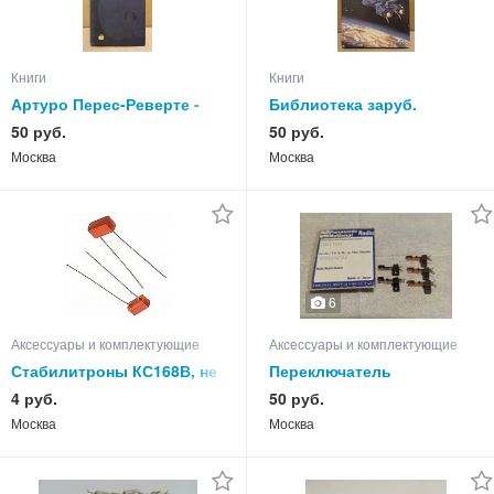
Книги
Книги
Артуро Перес-Реверте -
Библиотека заруб.
Фламандская доска
фантастики - Другие тени
50 руб.
50 руб.
Земли
Москва
Москва
6
Аксессуары и комплектующие
Аксессуары и комплектующие
Стабилитроны КС168В, не
Переключатель
паяные, из СССР.
PANASONIC SWITCH
4 руб.
50 руб.
RSH1A25Z
Москва
Москва