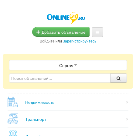
Добавить объявление
Войдите
или
Зарегистрируйтесь
Главная
Сергач
Помощь
Услуги
Реклама
Недвижимость
Магазины
Объявления
Транспорт
Детский мир