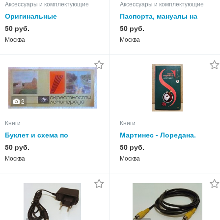
Аксессуары и комплектующие
Аксессуары и комплектующие
Оригинальные
Паспорта, мануалы на
фирменные схемы
бытовую технику
50 руб.
50 руб.
техники
Москва
Москва
2
Книги
Книги
Буклет и схема по
Мартинес - Лоредана.
пригородам Ленинграда,
Венецианская повесть.
50 руб.
50 руб.
из СССР
Москва
Москва