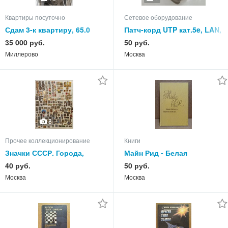
Квартиры посуточно
Сетевое оборудование
Сдам 3-к квартиру, 65.0
Патч-корд UTP кат.5e, LAN,
кв.м, этаж 5 из 5
литой
35 000 руб.
50 руб.
Миллерово
Москва
8
Прочее коллекционирование
Книги
Значки СССР. Города,
Майн Рид - Белая
гербы и др.
перчатка. В дебрях
40 руб.
50 руб.
Борнео. 1991 г
Москва
Москва