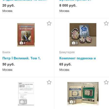
карандашей, из СССР.
Napoleon, редкая
20 руб.
8 000 руб.
Москва
Москва
3
4
Книги
Бижутерия
Петр I Великий. Том 1.
Комплект подвеска и
Великий реформатор
серьги, новый
50 руб.
65 руб.
Москва
Москва
8
8