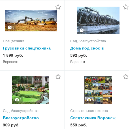
8
8
Спецтехника
Сад, благоустройство
Грузовики спецтехника
Дома под снос в
Воронеж, работа
Воронеже, демонтаж дома
1 899 руб.
592 руб.
спецтехники в Воронеже
Воронеж
Воронеж
Воронеж
8
8
Сад, благоустройство
Строительная техника
Благоустройство
Спецтехника Воронеж,
территорий в Воронеже
услуги спецтехники в
909 руб.
559 руб.