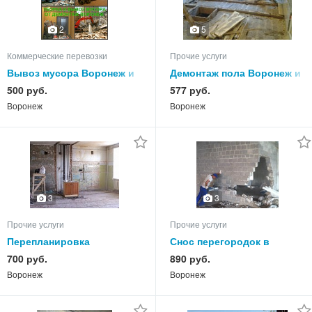
5
2
Коммерческие перевозки
Прочие услуги
Вывоз мусора Воронеж и
Демонтаж пола Воронеж и
вывоз строительного
демонтаж полов в
500 руб.
577 руб.
мусора в Воронежской
квартире в Воронежской
Воронеж
Воронеж
области
области
3
3
Прочие услуги
Прочие услуги
Перепланировка
Снос перегородок в
перегородок в Воронеже и
Воронеже и демонтаж
700 руб.
890 руб.
перепланировка в
перегородки в
Воронеж
Воронеж
квартире в Воронежской
Воронежской области
области