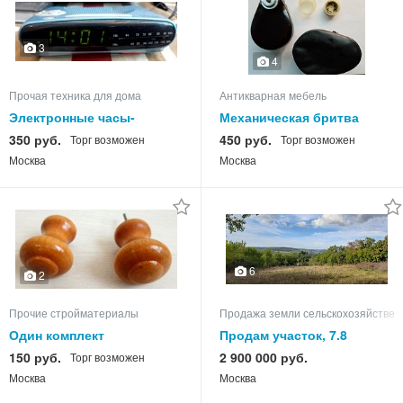
3
4
Прочая техника для дома
Антикварная мебель
Электронные часы-
Механическая бритва
будильник с FM-радио
«Спутник» производства
350 руб.
450 руб.
Торг возможен
Торг возможен
Vitek модель VT-3501
СССР
Москва
Москва
6
2
Прочие стройматериалы
Продажа земли сельскохозяйствен
Один комплект
Продам участок, 7.8
деревянных дверных
150 руб.
2 900 000 руб.
Торг возможен
ручек
Москва
Москва