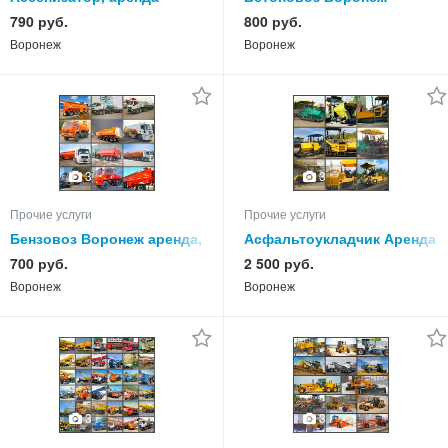
ассенизационной машины
аренда бетоновоза в
790 руб.
800 руб.
Воронеже, спецтехника
Воронеж
Воронеж
бетоновоз в Воронеже
3
3
Прочие услуги
Прочие услуги
Бензовоз Воронеж аренда,
Асфальтоукладчик Аренда
спецтехника бензовозы в
Воронеж, спецтехника в
700 руб.
2 500 руб.
Воронеже
Воронеже
Воронеж
Воронеж
Асфальтоукладчики
3
3