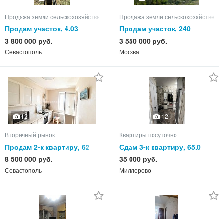
Продажа земли сельскохозяйственного назначения
Продажа земли сельскохозяйствен
Продам участок, 4.03
Продам участок, 240
3 800 000 руб.
3 550 000 руб.
Севастополь
Москва
12
12
Вторичный рынок
Квартиры посуточно
Продам 2-к квартиру, 62
Сдам 3-к квартиру, 65.0
кв.м, этаж 9 из 9
кв.м, этаж 5 из 5
8 500 000 руб.
35 000 руб.
Севастополь
Миллерово