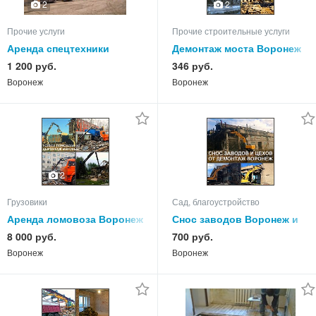
2
2
Прочие услуги
Прочие строительные услуги
Аренда спецтехники
Демонтаж моста Воронеж
Воронеж, спецтехника в
и Снос мостов в
1 200 руб.
346 руб.
Воронеже
Воронежской области
Воронеж
Воронеж
2
Грузовики
Сад, благоустройство
Аренда ломовоза Воронеж
Снос заводов Воронеж и
и ломовоз с
демонтаж завод здание в
8 000 руб.
700 руб.
манипулятором в
Воронежской области
Воронеж
Воронеж
Воронежской области