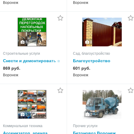
расчистка поросли
Воронеже
Воронеж
Воронеж
8
8
Cтроительные услуги
Сад, благоустройство
Снести и демонтировать в
Благоустройство
Воронеже, снос и
Воронеж, работы по
869 руб.
601 руб.
демонтаж Воронеж
благоустройству в
Воронеж
Воронеж
Воронеже
2
5
Коммунальная техника
Прочие услуги
Ассенизатор, аренда
Бетоновоз Воронеж