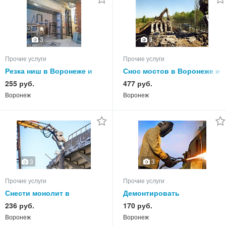
3
3
Прочие услуги
Прочие услуги
Резка ниш в Воронеже и
Снос мостов в Воронеже и
демонтаж ниши в
демонтаж моста в
255 руб.
477 руб.
Воронежской области
Воронежской области
Воронеж
Воронеж
3
3
Прочие услуги
Прочие услуги
Снести монолит в
Демонтировать
Воронеже и демонтаж
металлоконструкцию в
236 руб.
170 руб.
монолитной конструкции
Воронеже, снести
Воронеж
Воронеж
в Воронежской области
металлоконструкции