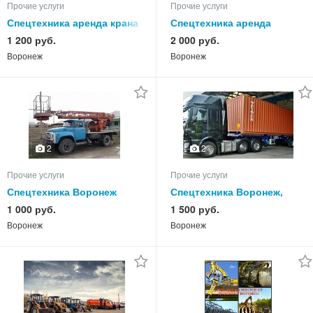
Прочие услуги
Прочие услуги
Спецтехника аренда крана
Спецтехника аренда
в Воронеже и автокран
грейдера в Воронеже и
1 200 руб.
2 000 руб.
арендовать в
автогрейдер арендовать в
Воронеж
Воронеж
Воронежской области
Воронежской области
2
2
Прочие услуги
Прочие услуги
Спецтехника Воронеж
Спецтехника Воронеж,
автовышка, арендовать
арендовать
1 000 руб.
1 500 руб.
автовышку в городе
контейнеровоз в городе
Воронеж
Воронеж
Воронеже
Воронеже