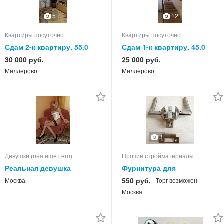
5
12
Квартиры посуточно
Квартиры посуточно
Сдам 2-к квартиру, 55.0
Сдам 1-к квартиру, 45.0
кв.м, этаж 4 из 5
кв.м, этаж 1 из 3
30 000 руб.
25 000 руб.
Миллерово
Миллерово
3
Девушки (она ищет его)
Прочие стройматериалы
Реальная девушка
Фурнитура для
межкомнатных
550 руб.
Москва
Торг возможен
деревянных дверей
Москва