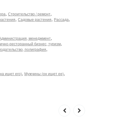
,
,
ера
Строительство / ремонт
,
,
,
растения
Садовые растения
Рассада
,
Администрация, менеджмент
,
ично-ресторанный бизнес, туризм
,
издательство, полиграфия
,
,
на ищет его)
Мужчины (он ищет ее)