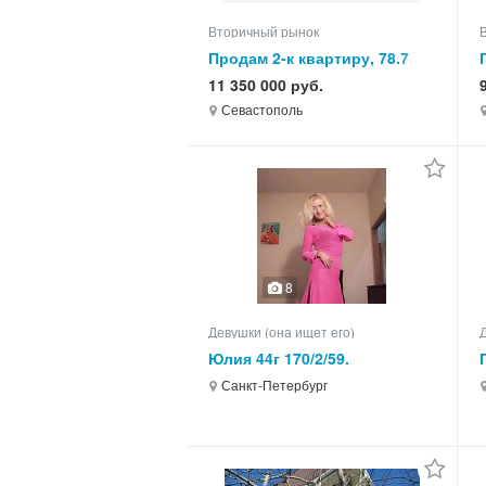
Вторичный рынок
Продам 2-к квартиру, 78.7
кв.м, этаж 3 из 5
11 350 000 руб.
Севастополь
8
Девушки (она ищет его)
Юлия 44г 170/2/59.
м.Ломоносовская
Санкт-Петербург