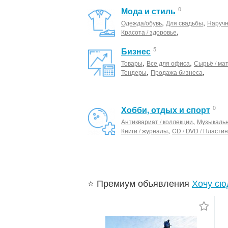
0
Мода и стиль
,
,
Одежда/обувь
Для свадьбы
Наруч
,
Красота / здоровье
5
Бизнес
,
,
Товары
Все для офиса
Сырьё / ма
,
,
Тендеры
Продажа бизнеса
0
Хобби, отдых и спорт
,
Антиквариат / коллекции
Музыкаль
,
Книги / журналы
CD / DVD / Пластин
⭐ Премиум объявления
Хочу сю