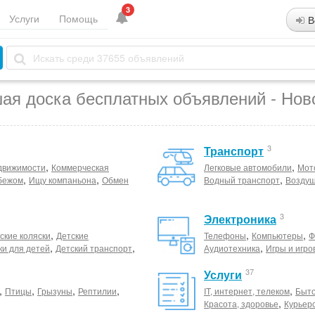
3
Услуги
Помощь
В
ая доска бесплатных объявлений - Нов
3
Транспорт
,
,
движимости
Коммерческая
Легковые автомобили
Мот
,
,
,
бежом
Ищу компаньона
Обмен
Водный транспорт
Воздуш
3
Электроника
,
,
,
ские коляски
Детские
Телефоны
Компьютеры
Ф
,
,
,
ки для детей
Детский транспорт
Аудиотехника
Игры и игро
37
Услуги
,
,
,
,
,
Птицы
Грызуны
Рептилии
IT, интернет, телеком
Быто
,
Красота, здоровье
Курьер