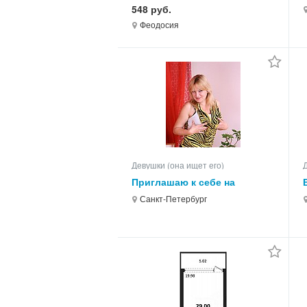
Елены" в Феодосии на -2026
548 руб.
год
Феодосия
Девушки (она ищет его)
Приглашаю к себе на
знакомство
Санкт-Петербург