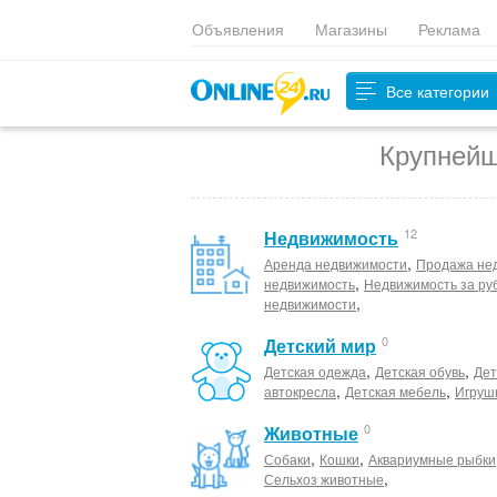
Объявления
Магазины
Реклама
Все категории
Крупнейш
12
Недвижимость
,
Аренда недвижимости
Продажа не
,
недвижимость
Недвижимость за ру
,
недвижимости
0
Детский мир
,
,
Детская одежда
Детская обувь
Дет
,
,
автокресла
Детская мебель
Игруш
0
Животные
,
,
Собаки
Кошки
Аквариумные рыбки
,
Сельхоз животные