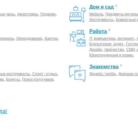
4
Дом и сад
,
,
,
,
ные часы
Аксессуары
Подарки
Мебель
Предметы интерь
,
Инструменты
Комнатные 
8
Работа
,
,
,
,
териалы
Оборудование
Бартер
IT, компьютеры, интернет
,
Бухгалтерия, аудит
Гостин
,
Дизайн, творчество
СМИ, 
,
Юриспруденция и право
0
Знакомства
,
,
,
ные инструменты
Спорт / отдых
Дружба / хобби
Девушки (о
,
,
,
ки
Билеты
Поиск попутчиков
да!