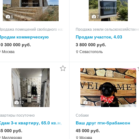
6
7
Продажа помещений свободного назначения
Продажа земли сельскохозяйствен
Продам коммерческую
Продам участок, 4.03
недвижимость
10 300 000 руб.
3 800 000 руб.
Москва
Севастополь
12
3
Квартиры посуточно
Собаки
Сдам 3-к квартиру, 65.0 кв.м,
Ваш друг пти-брабансон
этаж 5 из 5
35 000 руб.
45 000 руб.
Миллерово
Москва