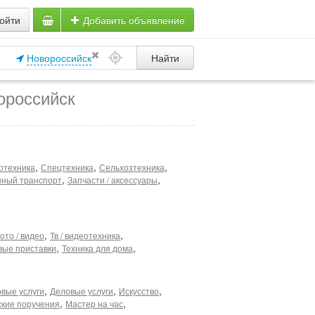
ойти
Добавить объявление
Новороссийск
Найти
ороссийск
,
,
,
отехника
Спецтехника
Сельхозтехника
,
,
ный транспорт
Запчасти / аксессуары
,
,
ото / видео
Тв / видеотехника
,
,
вые приставки
Техника для дома
,
,
,
вые услуги
Деловые услуги
Искусство
,
,
ские поручения
Мастер на час