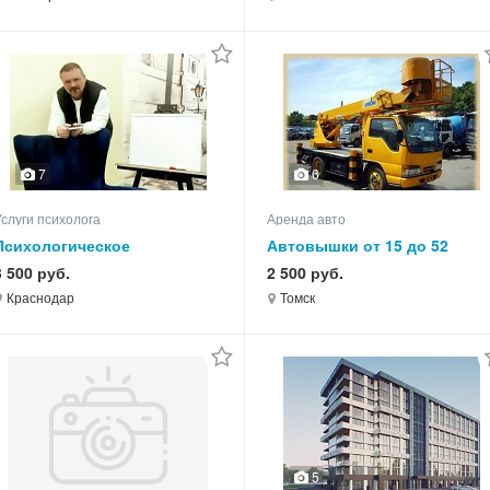
7
6
Услуги психолога
Аренда авто
Психологическое
Автовышки от 15 до 52
консультирование.
метров! Платформы 2х4
3 500 руб.
2 500 руб.
метра! От 2.500 руб/час!
Краснодар
Томск
5