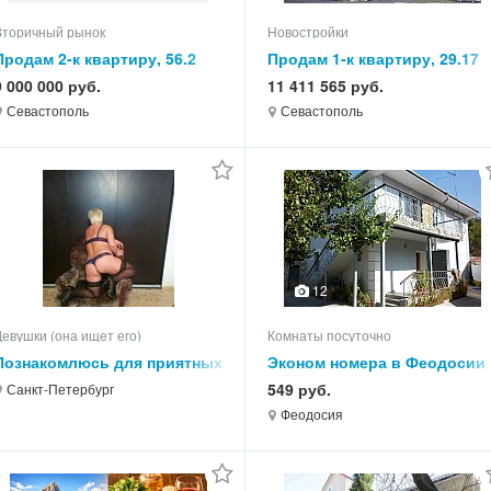
Вторичный рынок
Новостройки
Продам 2-к квартиру, 56.2
Продам 1-к квартиру, 29.17
кв.м, этаж 2 из 9
кв.м, этаж 6 из 10
9 000 000 руб.
11 411 565 руб.
Севастополь
Севастополь
12
Девушки (она ищет его)
Комнаты посуточно
Познакомлюсь для приятных
Эконом номера в Феодосии
встреч и общения с
4 мин. до моря. на -2026 год
549 руб.
Санкт-Петербург
РУССКИМ МУЖЧИНОЙ.
Феодосия