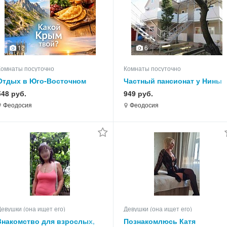
12
6
Комнаты посуточно
Комнаты посуточно
Отдых в Юго-Восточном
Частный пансионат у Нины
Крыму на -2026 год
Коктебель на -2026 год
548 руб.
949 руб.
Феодосия
Феодосия
Девушки (она ищет его)
Девушки (она ищет его)
Знакомство для взрослых,
Познакомлюсь Катя