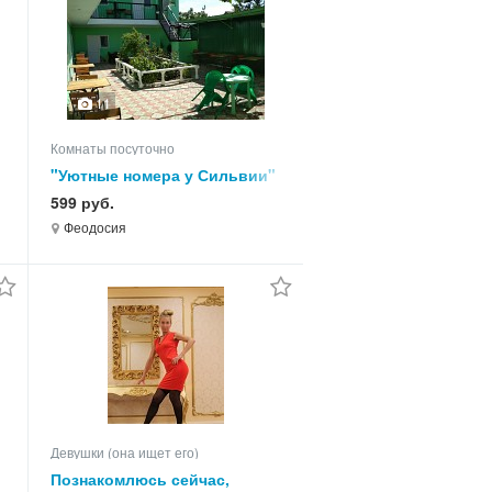
11
Комнаты посуточно
"Уютные номера у Сильвии"
на Степной в Феодосии 2026
599 руб.
год
Феодосия
Девушки (она ищет его)
Познакомлюсь сейчас,