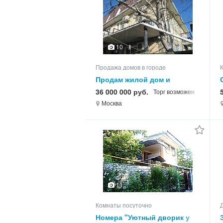
10
Продажа домов в городе
Продам жилой дом и
пансионат в Феодосии
36 000 000 руб.
Торг возможен
Москва
11
Комнаты посуточно
Номера "Уютный дворик у