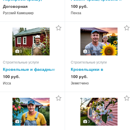
отделаем фасад дома в
фасадов домов в
Договорная
100 руб.
Камешкирском районе
Каменском районе
Русский Камешкир
Пенза
3
3
Cтроительные услуги
Cтроительные услуги
Кровельные и фасадные
Кровельщики в
услуги в Иссинском
Земетчинском районе:
100 руб.
100 руб.
районе, ремонт дома
замена кровли и фасада
Исса
Земетчино
3
3