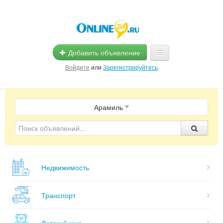
Добавить объявление
Войдите
или
Зарегистрируйтесь
Главная
Арамиль
Помощь
Услуги
Реклама
Недвижимость
Магазины
Объявления
Транспорт
Детский мир