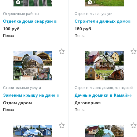
3
3
Отделочные работы
Cтроительные услуги
Отделка дома снаружи в
Строители дачных домов
Пензенской обл - "короед"
и садовых домиков под
100 руб.
150 руб.
/ сайдинг
ключ
Пенза
Пенза
Cтроительные услуги
Строительство домов, коттеджей
Заменим крышу на даче в
Дачные домики в Камайке
Пензе, замена кровли
под ключ Каркас-58
Отдам даром
Договорная
крыш
Пенза
Пенза