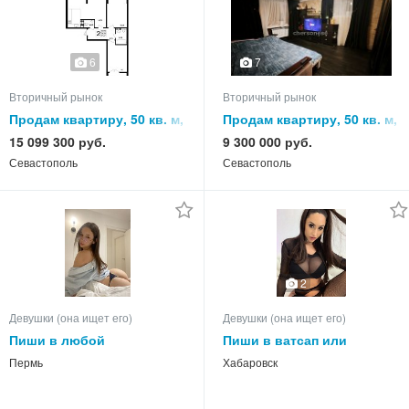
6
7
Вторичный рынок
Вторичный рынок
Продам квартиру, 50 кв. м,
Продам квартиру, 50 кв. м,
этаж
этаж
15 099 300 руб.
9 300 000 руб.
Севастополь
Севастополь
2
Девушки (она ищет его)
Девушки (она ищет его)
Пиши в любой
Пиши в ватсап или
мессенджер телеграм,
телеграм
Пермь
Хабаровск
ватсап