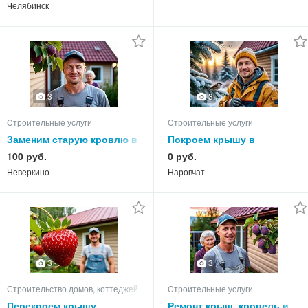
мужчину из СПб.
Челябинск
3
3
Cтроительные услуги
Cтроительные услуги
Заменим старую кровлю в
Покроем крышу в
Неверкинском районе.
Наровчатском районе,
100 руб.
0 руб.
Обшиваем фасады
утеплим обошьем фасад
Неверкино
Наровчат
3
3
Строительство домов, коттеджей
Cтроительные услуги
Перекроем крышу,
Ремонт крыш, кровель и