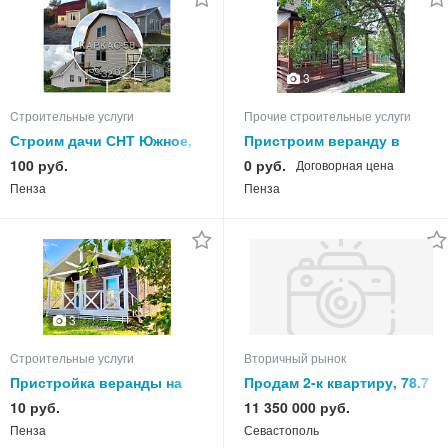
3
Cтроительные услуги
Прочие строительные услуги
Строим дачи СНТ Южное,
Пристроим веранду в
Приозерное в Пензе под
Арбеково на даче, дачные
100 руб.
0 руб.
Договорная цена
ключ
веранды
Пенза
Пенза
3
Cтроительные услуги
Вторичный рынок
Пристройка веранды на
Продам 2-к квартиру, 78.7
даче, дачный дом под
кв.м, этаж 3 из 5
10 руб.
11 350 000 руб.
ключ
Пенза
Севастополь