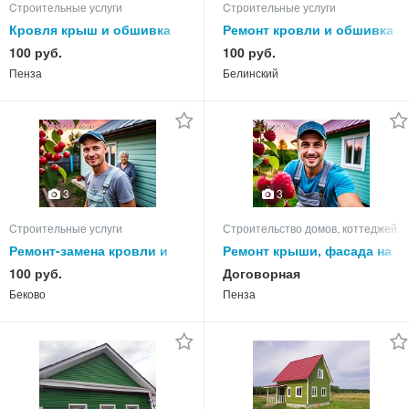
Cтроительные услуги
Cтроительные услуги
Кровля крыш и обшивка
Ремонт кровли и обшивка
домов сайдингом в
фасада дома в Белинском
100 руб.
100 руб.
Городищенском районе
районе
Пенза
Белинский
3
3
Cтроительные услуги
Строительство домов, коттеджей
Ремонт-замена кровли и
Ремонт крыши, фасада на
обшивка дома в
даче в Арбеково СДТ
100 руб.
Договорная
Бековском районе
"Строитель"
Беково
Пенза