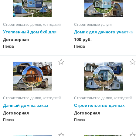
Строительство домов, коттеджей
Cтроительные услуги
Утепленный дом 6х6 для
Домик для дачного участка
дачи в Пензе компании
от компании Каркас-58
Договорная
100 руб.
Каркас-58
Пенза
Пенза
Строительство домов, коттеджей
Строительство домов, коттеджей
Дачный дом на заказ
Строительство дачных
недорого в Пензе
домиков на Барковке, в
Договорная
Договорная
Каркас-58
Ахунах
Пенза
Пенза