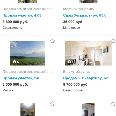
Продажа земли сельскохозяйственного назначения
Квартиры посуточно
Продам участок, 4.03
Сдам 3-к квартиру, 65.0
кв.м, этаж 5 из 5
3 800 000 руб.
35 000 руб.
Севастополь
Миллерово
12
5
Продажа земли сельскохозяйственного назначения
Вторичный рынок
Продам участок, 240
Продам 2-к квартиру, 62
кв.м, этаж 9 из 9
3 550 000 руб.
8 700 000 руб.
Москва
Севастополь