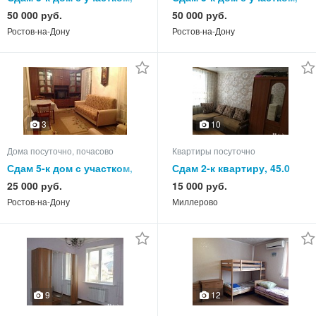
90.0 кв.м, этажей 1
140.0 кв.м, этажей 2
50 000 руб.
50 000 руб.
Ростов-на-Дону
Ростов-на-Дону
3
10
Дома посуточно, почасово
Квартиры посуточно
Сдам 5-к дом с участком,
Сдам 2-к квартиру, 45.0
85.0 кв.м, этажей 1
кв.м, этаж 1 из 5
25 000 руб.
15 000 руб.
Ростов-на-Дону
Миллерово
9
12