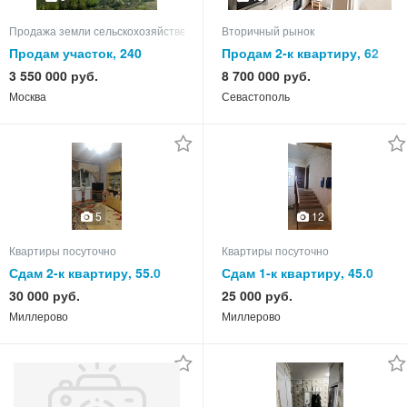
Продажа земли сельскохозяйственного назначения
Вторичный рынок
Продам участок, 240
Продам 2-к квартиру, 62
кв.м, этаж 9 из 9
3 550 000 руб.
8 700 000 руб.
Москва
Севастополь
5
12
Квартиры посуточно
Квартиры посуточно
Сдам 2-к квартиру, 55.0
Сдам 1-к квартиру, 45.0
кв.м, этаж 4 из 5
кв.м, этаж 1 из 3
30 000 руб.
25 000 руб.
Миллерово
Миллерово