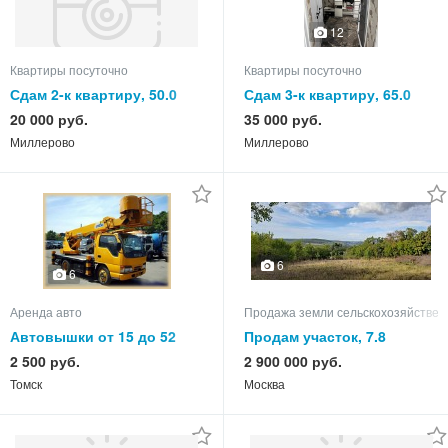
12
Квартиры посуточно
Квартиры посуточно
Сдам 2-к квартиру, 50.0
Сдам 3-к квартиру, 65.0
кв.м, этаж 3 из 5
кв.м, этаж 5 из 5
20 000 руб.
35 000 руб.
Миллерово
Миллерово
6
6
Аренда авто
Продажа земли сельскохозяйствен
Автовышки от 15 до 52
Продам участок, 7.8
метров! Платформы 2х4
2 500 руб.
2 900 000 руб.
метра! От 2.500 руб/час!
Томск
Москва