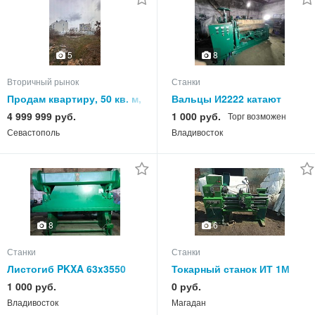
5
8
Вторичный рынок
Станки
Продам квартиру, 50 кв. м,
Вальцы И2222 катают
этаж
16х2000 мм продам,
4 999 999 руб.
1 000 руб.
Торг возможен
Владивосток.
Севастополь
Владивосток
8
6
Станки
Станки
Листогиб PKXA 63x3550
Токарный станок ИТ 1М
производство Erfurt ГДР
продам.
1 000 руб.
0 руб.
продам
Владивосток
Магадан