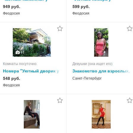
Нины Коктебель на -2026
Сильвии" на Степной в
949 руб.
599 руб.
год
Феодосии 2026 год
Феодосия
Феодосия
11
Комнаты посуточно
Девушки (она ищет его)
Номера "Уютный дворик у
Знакомство для взрослых,
Елены" в Феодосии на
приглашаю.
548 руб.
Санкт-Петербург
-2026 год
Феодосия