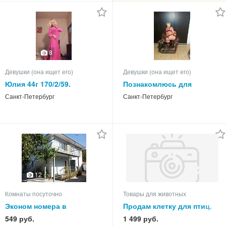
8
Девушки (она ищет его)
Девушки (она ищет его)
Юлия 44г 170/2/59.
Познакомлюсь для
м.Ломоносовская
приятных встреч и
Санкт-Петербург
Санкт-Петербург
общения с РУССКИМ
МУЖЧИНОЙ.
12
Комнаты посуточно
Товары для животных
Эконом номера в
Продам клетку для птиц.
Феодосии 4 мин. до моря.
549 руб.
1 499 руб.