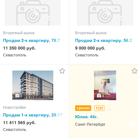
Вторичный рынок
Вторичный рынок
Продам 2-к квартиру, 78.7
Продам 2-к квартиру, 56.2
кв.м, этаж 3 из 5
кв.м, этаж 2 из 9
11 350 000 руб.
9 000 000 руб.
Севастополь
Севастополь
5
4
Новостройки
срочно
ТОП
Девушки (она ище
Продам 1-к квартиру, 29.17
Юлия. 44г.
кв.м, этаж 6 из 10
11 411 565 руб.
М.ЛОМОНОСОВСКАЯ.
Санкт-Петербург
Севастополь