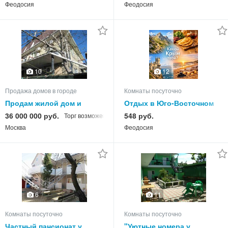
на -2026 год
Феодосия
Феодосия
10
12
Продажа домов в городе
Комнаты посуточно
Продам жилой дом и
Отдых в Юго-Восточном
пансионат в Феодосии
Крыму на -2026 год
36 000 000 руб.
548 руб.
Торг возможен
Москва
Феодосия
6
11
Комнаты посуточно
Комнаты посуточно
Частный пансионат у
"Уютные номера у