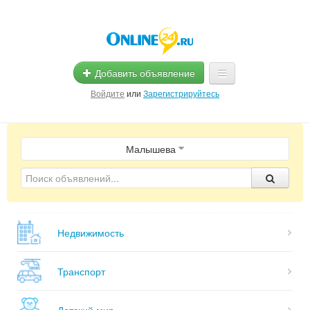
Добавить объявление
Войдите
или
Зарегистрируйтесь
Главная
Малышева
Помощь
Услуги
Реклама
Недвижимость
Магазины
Объявления
Транспорт
Детский мир