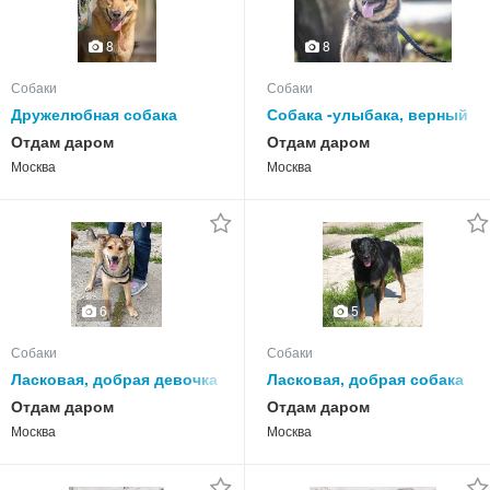
8
8
Собаки
Собаки
Дружелюбная собака
Собака -улыбака, верный
-компаньон Пипа ищет дом
друг Тимка ждет свою
Отдам даром
Отдам даром
семью
Москва
Москва
6
5
Собаки
Собаки
Ласковая, добрая девочка
Ласковая, добрая собака
подросточек Нюша очень
Альма ждет своего
Отдам даром
Отдам даром
ждет своего родного
родного ЧЕЛОВЕКА!
Москва
Москва
ЧЕЛОВЕКА.