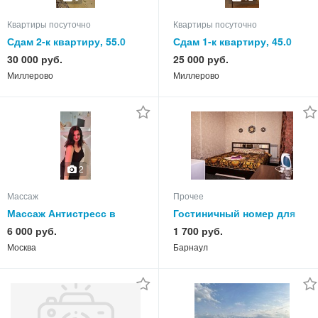
Квартиры посуточно
Квартиры посуточно
Сдам 2-к квартиру, 55.0
Сдам 1-к квартиру, 45.0
кв.м, этаж 4 из 5
кв.м, этаж 1 из 3
30 000 руб.
25 000 руб.
Миллерово
Миллерово
2
Массаж
Прочее
Массаж Антистресс в
Гостиничный номер для
домашней обстановке
семьи с несколькими
6 000 руб.
1 700 руб.
детьми
Москва
Барнаул