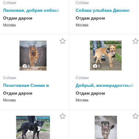
Собаки
Собаки
Ласковая, добрая собака
Собака улыбака Джонни
Мэри мечтает о родной
ждет своего родного
Отдам даром
Отдам даром
семье и доме
человека, свою семью!
Москва
Москва
6
8
Собаки
Собаки
Позитивная Сэмми в
Добрый, жизнерадостный
поисках своей семьи!
Чук мечтает о любимой
Отдам даром
Отдам даром
семье и доме!
Москва
Москва