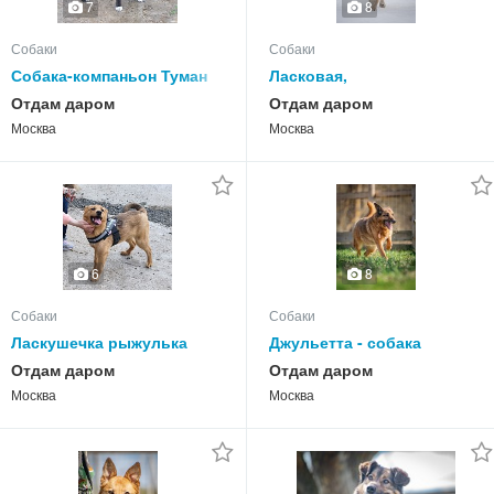
7
8
Собаки
Собаки
Собака-компаньон Туман
Ласковая,
мечтает о семье и доме
жизнерадостная,
Отдам даром
Отдам даром
позитивная Златочка ждет
Москва
Москва
свою семью, мечтает о
доме.
6
8
Собаки
Собаки
Ласкушечка рыжулька
Джульетта - собака
Лисена ищет свою
компаньон, собака
Отдам даром
Отдам даром
любимую семью !
верность очень ждет свою
Москва
Москва
родную семью!