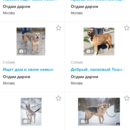
и дом
дом и любимую семью
Отдам даром
Отдам даром
Москва
Москва
5
8
Собаки
Собаки
Ищет дом и свою семью
Добрый, ласковый Тоша -
небольшая ласкуша Синди
собака компаньон очень
Отдам даром
Отдам даром
ждет свою семью!
Москва
Москва
8
8