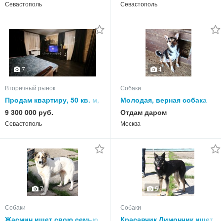
Севастополь
Севастополь
7
4
Вторичный рынок
Собаки
Продам квартиру, 50 кв. м,
Молодая, верная собака
этаж
Ника ждет своего
9 300 000 руб.
Отдам даром
человека!
Севастополь
Москва
7
5
Собаки
Собаки
Жасмин ищет свою семью
Красавчик Лимончик ищет