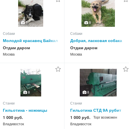
8
5
Собаки
Собаки
Молодой красавец Байкал
Добрая, ласковая собака
ждёт своих людей
Лада всю жизнь ждет
Отдам даром
Отдам даром
своего родного
Москва
Москва
ЧЕЛОВЕКА!
8
8
Станки
Станки
Гильотина - ножницы
Гильотина СТД 9А рубит
НК3418Г 6,3х2000 мм
6х2500мм, механическая
1 000 руб.
1 000 руб.
Торг возможен
продам
муфта, продам
Владивосток
Владивосток