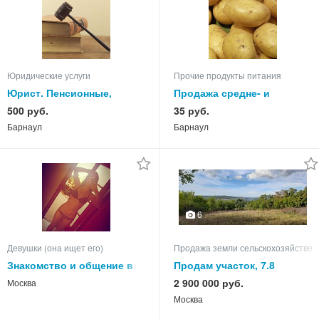
Юридические услуги
Прочие продукты питания
Юрист. Пенсионные,
Продажа средне- и
наследственные,
позднеспелых сортов
500 руб.
35 руб.
жилищные, пр. споры.
овощей в августе
Барнаул
Барнаул
6
Девушки (она ищет его)
Продажа земли сельскохозяйствен
Знакомство и общение в
Продам участок, 7.8
скайпе, вайбере и
2 900 000 руб.
Москва
whatsapp
Москва