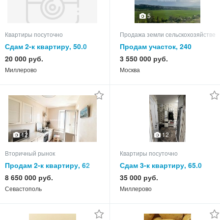
5
Квартиры посуточно
Продажа земли сельскохозяйствен
Сдам 2-к квартиру, 50.0
Продам участок, 240
кв.м, этаж 3 из 5
20 000 руб.
3 550 000 руб.
Миллерово
Москва
12
12
Вторичный рынок
Квартиры посуточно
Продам 2-к квартиру, 62
Сдам 3-к квартиру, 65.0
кв.м, этаж 9 из 9
кв.м, этаж 5 из 5
8 650 000 руб.
35 000 руб.
Севастополь
Миллерово